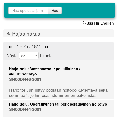
Opetustarjontahaku
Hae
Jaa
|
In English
Rajaa hakua
«
»
1 - 25 / 1811
Näytä
tulosta
Harjoittelu: Vastaanotto- / polikliininen /
akuuttihoitotyö
SH00DN46-3001
Harjoitteluun liittyy potilaan hoitopolku-tehtävä sekä
seminaari, joihin osallistuminen on pakollista.
Harjoittelu: Operatiivinen tai perioperatiivinen hoitotyö
SH00DN44-3001