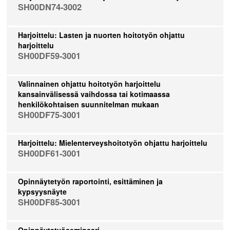
SH00DN74-3002
Harjoittelu: Lasten ja nuorten hoitotyön ohjattu
harjoittelu
SH00DF59-3001
Valinnainen ohjattu hoitotyön harjoittelu
kansainvälisessä vaihdossa tai kotimaassa
henkilökohtaisen suunnitelman mukaan
SH00DF75-3001
Harjoittelu: Mielenterveyshoitotyön ohjattu harjoittelu
SH00DF61-3001
Opinnäytetyön raportointi, esittäminen ja
kypsyysnäyte
SH00DF85-3001
Opinnäytetyöseminaari