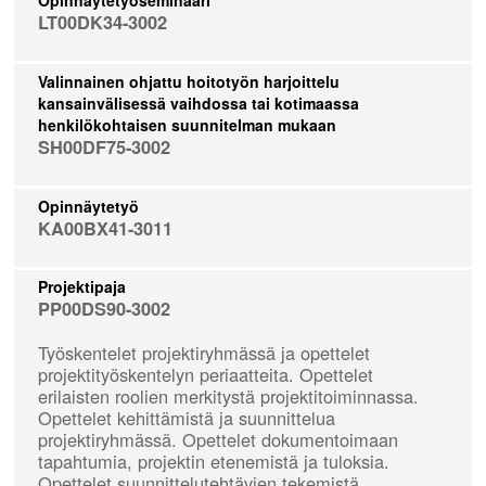
LT00DK34-3002
Valinnainen ohjattu hoitotyön harjoittelu
kansainvälisessä vaihdossa tai kotimaassa
henkilökohtaisen suunnitelman mukaan
SH00DF75-3002
Opinnäytetyö
KA00BX41-3011
Projektipaja
PP00DS90-3002
Työskentelet projektiryhmässä ja opettelet
projektityöskentelyn periaatteita. Opettelet
erilaisten roolien merkitystä projektitoiminnassa.
Opettelet kehittämistä ja suunnittelua
projektiryhmässä. Opettelet dokumentoimaan
tapahtumia, projektin etenemistä ja tuloksia.
Opettelet suunnittelutehtävien tekemistä