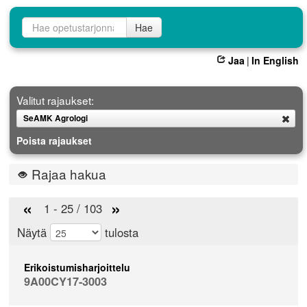
Opetustarjontahaku
Hae
Jaa
|
In English
Valitut rajaukset:
SeAMK Agrologi
Poista
Poista rajaukset
Rajaa hakua
«
»
1 - 25 / 103
Näytä
tulosta
Erikoistumisharjoittelu
9A00CY17-3003