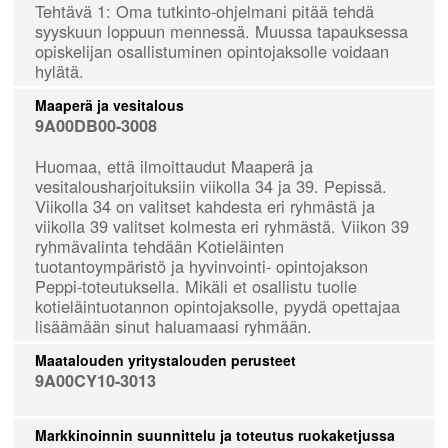
Tehtävä 1: Oma tutkinto-ohjelmani pitää tehdä
syyskuun loppuun mennessä. Muussa tapauksessa
opiskelijan osallistuminen opintojaksolle voidaan
hylätä.
Maaperä ja vesitalous
9A00DB00-3008
Huomaa, että ilmoittaudut Maaperä ja
vesitalousharjoituksiin viikolla 34 ja 39. Pepissä.
Viikolla 34 on valitset kahdesta eri ryhmästä ja
viikolla 39 valitset kolmesta eri ryhmästä. Viikon 39
ryhmävalinta tehdään Kotieläinten
tuotantoympäristö ja hyvinvointi- opintojakson
Peppi-toteutuksella. Mikäli et osallistu tuolle
kotieläintuotannon opintojaksolle, pyydä opettajaa
lisäämään sinut haluamaasi ryhmään.
Maatalouden yritystalouden perusteet
9A00CY10-3013
Markkinoinnin suunnittelu ja toteutus ruokaketjussa