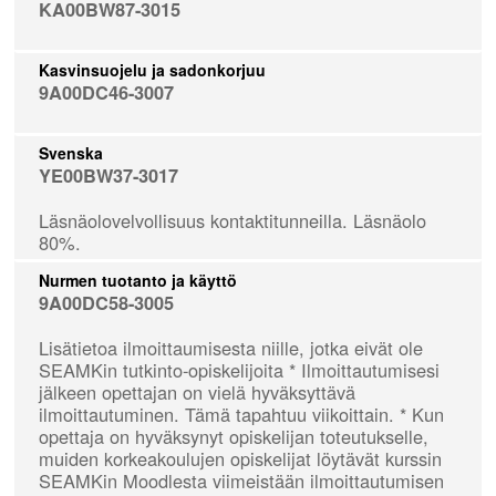
KA00BW87-3015
Kasvinsuojelu ja sadonkorjuu
9A00DC46-3007
Svenska
YE00BW37-3017
Läsnäolovelvollisuus kontaktitunneilla. Läsnäolo
80%.
Nurmen tuotanto ja käyttö
9A00DC58-3005
Lisätietoa ilmoittaumisesta niille, jotka eivät ole
SEAMKin tutkinto-opiskelijoita * Ilmoittautumisesi
jälkeen opettajan on vielä hyväksyttävä
ilmoittautuminen. Tämä tapahtuu viikoittain. * Kun
opettaja on hyväksynyt opiskelijan toteutukselle,
muiden korkeakoulujen opiskelijat löytävät kurssin
SEAMKin Moodlesta viimeistään ilmoittautumisen