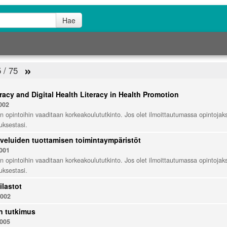
Hae
»
5 / 75
racy and Digital Health Literacy in Health Promotion
002
n opintoihin vaaditaan korkeakoulututkinto. Jos olet ilmoittautumassa opintojakso
tuksestasi.
lveluiden tuottamisen toimintaympäristöt
001
n opintoihin vaaditaan korkeakoulututkinto. Jos olet ilmoittautumassa opintojakso
tuksestasi.
ilastot
002
n tutkimus
005