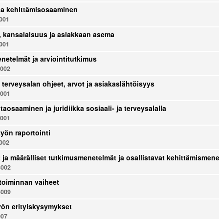
ja kehittämisosaaminen
001
, kansalaisuus ja asiakkaan asema
001
enetelmät ja arviointitutkimus
002
a terveysalan ohjeet, arvot ja asiakaslähtöisyys
001
taosaaminen ja juridiikka sosiaali- ja terveysalalla
001
yön raportointi
002
t ja määrälliset tutkimusmenetelmät ja osallistavat kehittämismen
002
toiminnan vaiheet
009
työn erityiskysymykset
007