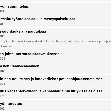
työn suunnitelma
001
rmoitu työote sosiaali- ja terveyspalveluissa
001
 suuntauksia ja muutoksia
001
n opintoihin vaaditaan korkeakoulututkinto. Jos olet ilmoittautumassa opintojakso
tuksestasi.
en johtajuus varhaiskasvatuksessa
003
ja kehittämisosaaminen
002
liininen tutkiminen ja innovatiiviset potilasohjausmenetelmät
001
juus kansanterveyteen ja kansantauteihin liittyvissä asioissa
002
yön toteutus
002