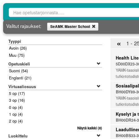
Opetustarjontahaku
Valitut rajaukset:
SeAMK Master School
Poista
«
Tyyppi
1 - 2
Avoin
(26)
Muu
(75)
Health Lite
Opetuskieli
5D00DX23-3
YAMK-tasoisii
Suomi
(54)
tutkintotodis
Englanti
(21)
Sosiaalipa
Virtuaaliosuus
BH00DY89-3
5 op
(17)
YAMK-tasoisii
3 op
(16)
tutkintotodis
0 op
(4)
Kyselyt ja t
1 op
(4)
BH00DR24-3
2 op
(4)
Näytä kaikki
(8)
Laadulline
BH00BS33-3
Luokittelu