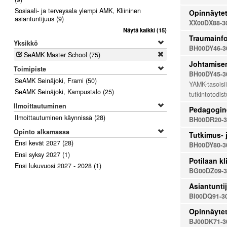
Sosiaali- ja terveysala ylempi AMK, Kliininen
Opinnäyte
asiantuntijuus
(9)
XX00DX88-3
Näytä kaikki
(15)
Traumainfo
Yksikkö
BH00DY46-3
Poista
SeAMK Master School
(75)
Johtamisen
Toimipiste
BH00DY45-3
SeAMK Seinäjoki, Frami
(50)
YAMK-tasoisii
SeAMK Seinäjoki, Kampustalo
(25)
tutkintotodis
Ilmoittautuminen
Pedagogin
Ilmoittautuminen käynnissä
(28)
BH00DR20-3
Opinto alkamassa
Tutkimus- 
Ensi kevät 2027
(28)
BH00DY80-3
Ensi syksy 2027
(1)
Potilaan k
Ensi lukuvuosi 2027 - 2028
(1)
BG00DZ09-3
Asiantunti
BI00DQ91-3
Opinnäytet
BJ00DK71-3