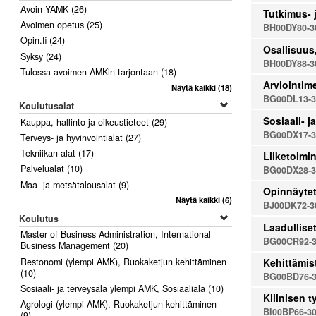
Avoin YAMK
(26)
Tutkimus- 
Avoimen opetus
(25)
BH00DY80-3
Opin.fi
(24)
Osallisuus
Syksy
(24)
BH00DY88-3
Tulossa avoimen AMKin tarjontaan
(18)
Arviointim
Näytä kaikki
(18)
BG00DL13-3
Koulutusalat
Sosiaali- j
Kauppa, hallinto ja oikeustieteet
(29)
BG00DX17-3
Terveys- ja hyvinvointialat
(27)
Tekniikan alat
(17)
Liiketoimin
Palvelualat
(10)
BG00DX28-3
Maa- ja metsätalousalat
(9)
Opinnäytet
Näytä kaikki
(6)
BJ00DK72-3
Koulutus
Laadullise
Master of Business Administration, International
BG00CR92-3
Business Management
(20)
Restonomi (ylempi AMK), Ruokaketjun kehittäminen
Kehittämis
(10)
BG00BD76-3
Sosiaali- ja terveysala ylempi AMK, Sosiaaliala
(10)
Kliinisen 
Agrologi (ylempi AMK), Ruokaketjun kehittäminen
BI00BP66-3
(9)