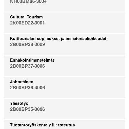
KH00BM86-3004
Cultural Tourism
2K00ED22-3001
Kulttuurialan sopimukset ja immateriaalioikeudet
2B00BP38-3009
Ennakointimenetelmät
2B00BP37-3006
Johtaminen
2B00BP36-3006
Yleisötyö
2B00BP35-3006
Tuotantotyöskentely III: toteutus