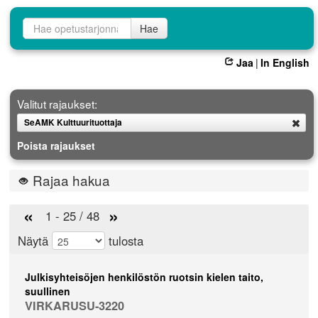
Opetustarjontahaku
Hae
Jaa
|
In English
Valitut rajaukset:
SeAMK Kulttuurituottaja
Poista
Poista rajaukset
Rajaa hakua
«
»
1 - 25 / 48
Näytä
tulosta
Julkisyhteisöjen henkilöstön ruotsin kielen taito,
suullinen
VIRKARUSU-3220