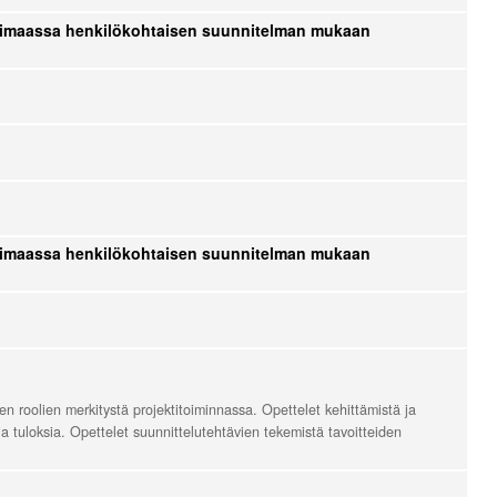
kotimaassa henkilökohtaisen suunnitelman mukaan
kotimaassa henkilökohtaisen suunnitelman mukaan
ten roolien merkitystä projektitoiminnassa. Opettelet kehittämistä ja
 tuloksia. Opettelet suunnittelutehtävien tekemistä tavoitteiden