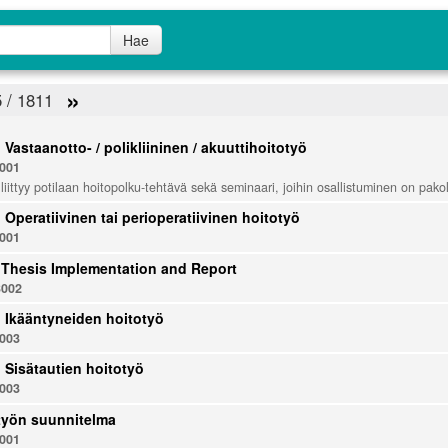
Hae
»
5 / 1811
: Vastaanotto- / polikliininen / akuuttihoitotyö
001
 liittyy potilaan hoitopolku-tehtävä sekä seminaari, joihin osallistuminen on pakol
: Operatiivinen tai perioperatiivinen hoitotyö
001
 Thesis Implementation and Report
002
u: Ikääntyneiden hoitotyö
003
: Sisätautien hoitotyö
003
työn suunnitelma
001