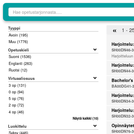
Opetustarjontahaku
«
Tyyppi
1 - 2
Avoin
(195)
Muu
(1776)
Harjoittelu
Opetuskieli
SH00DN46-3
Harjoitteluun
Suomi
(1536)
Englanti
(263)
Harjoittelu
Ruotsi
(12)
SH00DN44-3
Virtuaaliosuus
Bachelor's
3 op
(131)
BA00DG41-3
0 op
(94)
Harjoittel
5 op
(76)
SH00DN34-3
2 op
(72)
Harjoittelu
4 op
(46)
SH00DN32-3
Näytä kaikki
(10)
Opinnäyte
Luokittelu
SH00DN76-3
Syksy
(446)