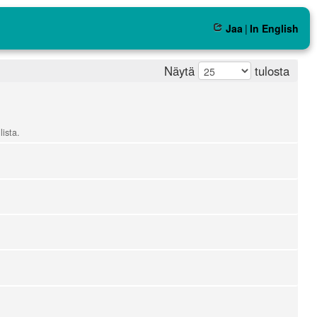
Jaa
|
In English
Näytä
tulosta
lista.