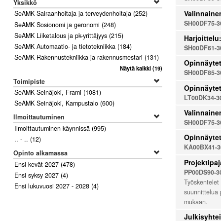
Yksikkö
Valinnaine
SeAMK Sairaanhoitaja ja terveydenhoitaja
(252)
SH00DF75-3
SeAMK Sosionomi ja geronomi
(248)
SeAMK Liiketalous ja pk-yrittäjyys
(215)
Harjoittelu
SeAMK Automaatio- ja tietotekniikka
(184)
SH00DF61-3
SeAMK Rakennustekniikka ja rakennusmestari
(131)
Opinnäytet
Näytä kaikki
(19)
SH00DF85-3
Toimipiste
Opinnäyte
SeAMK Seinäjoki, Frami
(1081)
LT00DK34-3
SeAMK Seinäjoki, Kampustalo
(600)
Valinnaine
Ilmoittautuminen
SH00DF75-3
Ilmoittautuminen käynnissä
(995)
Opinnäyte
.. - ..
(12)
KA00BX41-3
Opinto alkamassa
Projektipaj
Ensi kevät 2027
(478)
PP00DS90-3
Ensi syksy 2027
(4)
Työskentelet 
Ensi lukuvuosi 2027 - 2028
(4)
suunnittelua 
mukaan.
Julkisyhtei