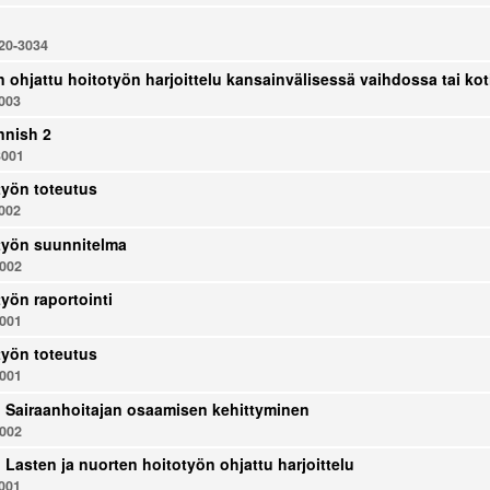
0-3034
n ohjattu hoitotyön harjoittelu kansainvälisessä vaihdossa tai 
003
nnish 2
001
yön toteutus
002
työn suunnitelma
002
yön raportointi
001
yön toteutus
001
u: Sairaanhoitajan osaamisen kehittyminen
002
: Lasten ja nuorten hoitotyön ohjattu harjoittelu
001