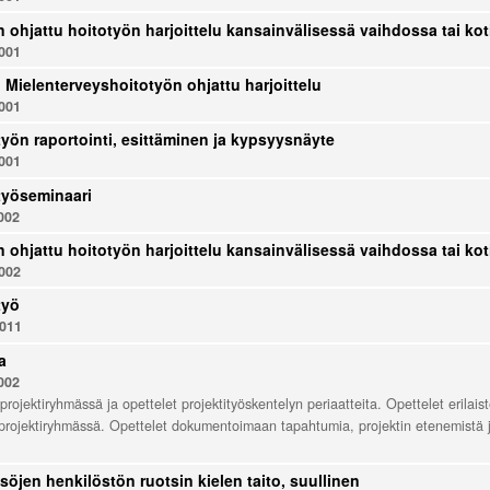
n ohjattu hoitotyön harjoittelu kansainvälisessä vaihdossa tai 
001
: Mielenterveyshoitotyön ohjattu harjoittelu
001
yön raportointi, esittäminen ja kypsyysnäyte
001
työseminaari
002
n ohjattu hoitotyön harjoittelu kansainvälisessä vaihdossa tai 
002
työ
011
a
002
projektiryhmässä ja opettelet projektityöskentelyn periaatteita. Opettelet erilais
projektiryhmässä. Opettelet dokumentoimaan tapahtumia, projektin etenemistä ja
söjen henkilöstön ruotsin kielen taito, suullinen