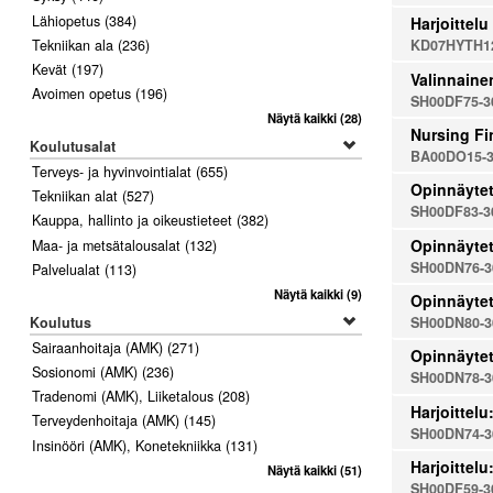
Lähiopetus
(384)
Harjoittelu
Tekniikan ala
(236)
KD07HYTH12
Kevät
(197)
Valinnaine
Avoimen opetus
(196)
SH00DF75-3
Näytä kaikki
(28)
Nursing Fi
Koulutusalat
BA00DO15-3
Terveys- ja hyvinvointialat
(655)
Opinnäytet
Tekniikan alat
(527)
SH00DF83-3
Kauppa, hallinto ja oikeustieteet
(382)
Opinnäyte
Maa- ja metsätalousalat
(132)
SH00DN76-3
Palvelualat
(113)
Näytä kaikki
(9)
Opinnäytet
Koulutus
SH00DN80-3
Sairaanhoitaja (AMK)
(271)
Opinnäytet
Sosionomi (AMK)
(236)
SH00DN78-3
Tradenomi (AMK), Liiketalous
(208)
Harjoittel
Terveydenhoitaja (AMK)
(145)
SH00DN74-3
Insinööri (AMK), Konetekniikka
(131)
Harjoittelu
Näytä kaikki
(51)
SH00DF59-3