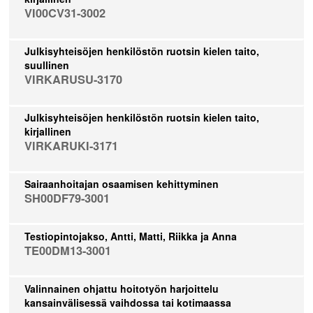
VI00CV31-3002
Julkisyhteisöjen henkilöstön ruotsin kielen taito,
suullinen
VIRKARUSU-3170
Julkisyhteisöjen henkilöstön ruotsin kielen taito,
kirjallinen
VIRKARUKI-3171
Sairaanhoitajan osaamisen kehittyminen
SH00DF79-3001
Testiopintojakso, Antti, Matti, Riikka ja Anna
TE00DM13-3001
Valinnainen ohjattu hoitotyön harjoittelu
kansainvälisessä vaihdossa tai kotimaassa