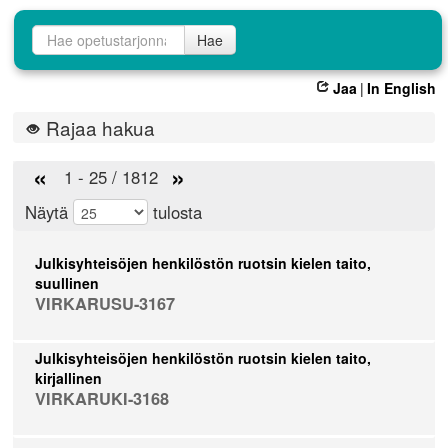
Opetustarjontahaku
Hae
Jaa
|
In English
Rajaa hakua
«
»
1 - 25 / 1812
Näytä
tulosta
Julkisyhteisöjen henkilöstön ruotsin kielen taito,
suullinen
VIRKARUSU-3167
Julkisyhteisöjen henkilöstön ruotsin kielen taito,
kirjallinen
VIRKARUKI-3168