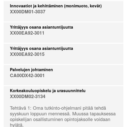
Innovaatiot ja kehittäminen (monimuoto, kevät)
XX00DM01-3037
Yrittäjyys osana asiantuntijuutta
XX00EA92-3011
Yrittäjyys osana asiantuntijuutta
XX00EA92-3015
Palvelujen johtaminen
CA00DX42-3001
Korkeakouluopiskelu ja urasuunnittelu
XX00DM02-3134
Tehtävä 1: Oma tutkinto-ohjelmani pitää tehdä
syyskuun loppuun mennessä. Muussa tapauksessa
opiskelijan osallistuminen opintojaksolle voidaan
hylätä.