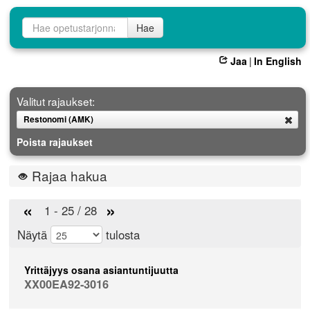
Opetustarjontahaku
Hae
Jaa
|
In English
Valitut rajaukset:
Restonomi (AMK)
Poista
Poista rajaukset
Rajaa hakua
«
»
1 - 25 / 28
Näytä
tulosta
Yrittäjyys osana asiantuntijuutta
XX00EA92-3016