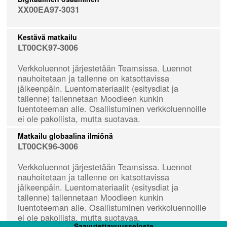
XX00EA97-3031
Kestävä matkailu
LT00CK97-3006
Verkkoluennot järjestetään Teamsissa. Luennot
nauhoitetaan ja tallenne on katsottavissa
jälkeenpäin. Luentomateriaalit (esitysdiat ja
tallenne) tallennetaan Moodleen kunkin
luentoteeman alle. Osallistuminen verkkoluennoille
ei ole pakollista, mutta suotavaa.
Matkailu globaalina ilmiönä
LT00CK96-3006
Verkkoluennot järjestetään Teamsissa. Luennot
nauhoitetaan ja tallenne on katsottavissa
jälkeenpäin. Luentomateriaalit (esitysdiat ja
tallenne) tallennetaan Moodleen kunkin
luentoteeman alle. Osallistuminen verkkoluennoille
ei ole pakollista, mutta suotavaa.
Saavutettavuusseloste