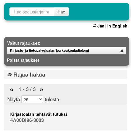
Opetustarjontahaku
Hae
Jaa
|
In English
Valitut rajaukset:
Kirjasto- ja tietopalvelualan korkeakouludiplomi
Poista
Poista rajaukset
Rajaa hakua
«
»
1 - 3 / 3
Näytä
tulosta
Kirjastoalan tehtävät tutuksi
4A00DI96-3003