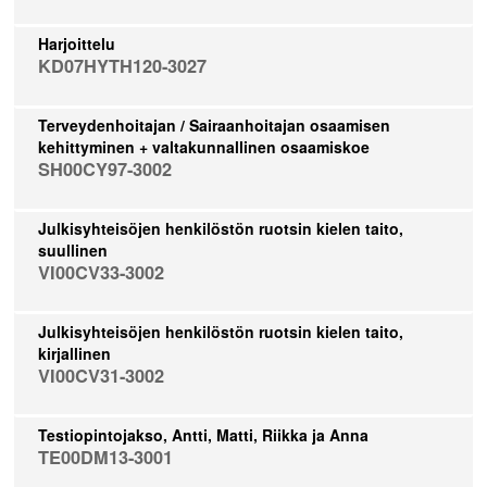
Harjoittelu
KD07HYTH120-3027
Terveydenhoitajan / Sairaanhoitajan osaamisen
kehittyminen + valtakunnallinen osaamiskoe
SH00CY97-3002
Julkisyhteisöjen henkilöstön ruotsin kielen taito,
suullinen
VI00CV33-3002
Julkisyhteisöjen henkilöstön ruotsin kielen taito,
kirjallinen
VI00CV31-3002
Testiopintojakso, Antti, Matti, Riikka ja Anna
TE00DM13-3001