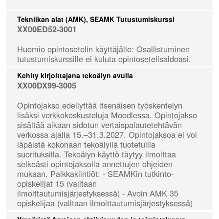
Tekniikan alat (AMK), SEAMK Tutustumiskurssi
XX00ED52-3001
Huomio opintosetelin käyttäjälle: Osallistuminen
tutustumiskurssille ei kuluta opintosetelisaldoasi.
Kehity kirjoittajana tekoälyn avulla
XX00DX99-3005
Opintojakso edellyttää itsenäisen työskentelyn
lisäksi verkkokeskusteluja Moodlessa. Opintojakso
sisältää aikaan sidotun vertaispalautetehtävän
verkossa ajalla 15.–31.3.2027. Opintojaksoa ei voi
läpäistä kokonaan tekoälyllä tuotetuilla
suorituksilla. Tekoälyn käyttö täytyy ilmoittaa
selkeästi opintojaksolla annettujen ohjeiden
mukaan. Paikkakiintiöt: - SEAMKin tutkinto-
opiskelijat 15 (valitaan
ilmoittautumisjärjestyksessä) - Avoin AMK 35
opiskelijaa (valitaan ilmoittautumisjärjestyksessä)