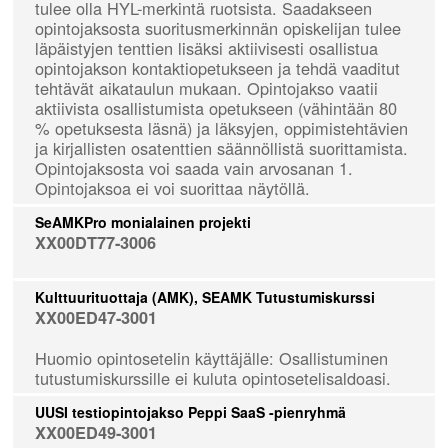
tulee olla HYL-merkintä ruotsista. Saadakseen
opintojaksosta suoritusmerkinnän opiskelijan tulee
läpäistyjen tenttien lisäksi aktiivisesti osallistua
opintojakson kontaktiopetukseen ja tehdä vaaditut
tehtävät aikataulun mukaan. Opintojakso vaatii
aktiivista osallistumista opetukseen (vähintään 80
% opetuksesta läsnä) ja läksyjen, oppimistehtävien
ja kirjallisten osatenttien säännöllistä suorittamista.
Opintojaksosta voi saada vain arvosanan 1.
Opintojaksoa ei voi suorittaa näytöllä.
SeAMKPro monialainen projekti
XX00DT77-3006
Kulttuurituottaja (AMK), SEAMK Tutustumiskurssi
XX00ED47-3001
Huomio opintosetelin käyttäjälle: Osallistuminen
tutustumiskurssille ei kuluta opintosetelisaldoasi.
UUSI testiopintojakso Peppi SaaS -pienryhmä
XX00ED49-3001