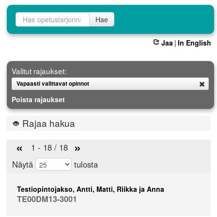
Opetustarjontahaku
Hae
Jaa
|
In English
Valitut rajaukset:
Vapaasti valittavat opinnot
Poista
Poista rajaukset
Rajaa hakua
«
»
1 - 18 / 18
Näytä
tulosta
Testiopintojakso, Antti, Matti, Riikka ja Anna
TE00DM13-3001