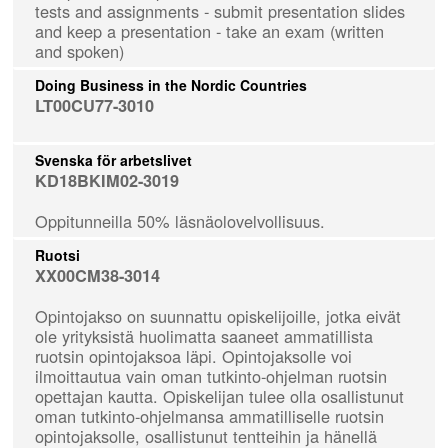
tests and assignments - submit presentation slides
and keep a presentation - take an exam (written
and spoken)
Doing Business in the Nordic Countries
LT00CU77-3010
Svenska för arbetslivet
KD18BKIM02-3019
Oppitunneilla 50% läsnäolovelvollisuus.
Ruotsi
XX00CM38-3014
Opintojakso on suunnattu opiskelijoille, jotka eivät
ole yrityksistä huolimatta saaneet ammatillista
ruotsin opintojaksoa läpi. Opintojaksolle voi
ilmoittautua vain oman tutkinto-ohjelman ruotsin
opettajan kautta. Opiskelijan tulee olla osallistunut
oman tutkinto-ohjelmansa ammatilliselle ruotsin
opintojaksolle, osallistunut tentteihin ja hänellä