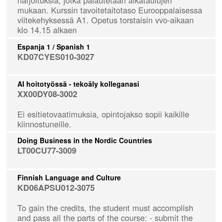
mukaan. Kurssin tavoitetaitotaso Eurooppalaisessa
viitekehyksessä A1. Opetus torstaisin vvo-aikaan
klo 14.15 alkaen
Espanja 1 / Spanish 1
KD07CYES010-3027
AI hoitotyössä - tekoäly kolleganasi
XX00DY08-3002
Ei esitietovaatimuksia, opintojakso sopii kaikille
kiinnostuneille.
Doing Business in the Nordic Countries
LT00CU77-3009
Finnish Language and Culture
KD06APSU012-3075
To gain the credits, the student must accomplish
and pass all the parts of the course: - submit the