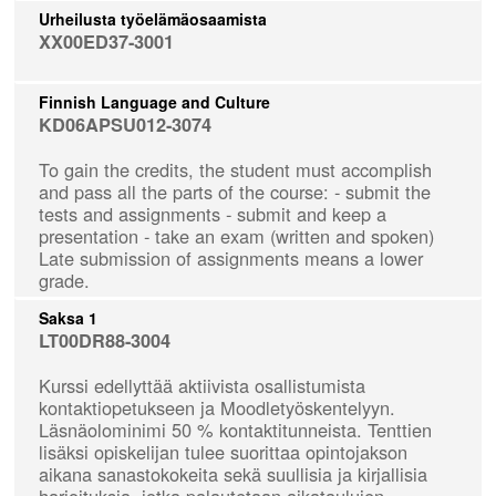
Urheilusta työelämäosaamista
XX00ED37-3001
Finnish Language and Culture
KD06APSU012-3074
To gain the credits, the student must accomplish
and pass all the parts of the course: - submit the
tests and assignments - submit and keep a
presentation - take an exam (written and spoken)
Late submission of assignments means a lower
grade.
Saksa 1
LT00DR88-3004
Kurssi edellyttää aktiivista osallistumista
kontaktiopetukseen ja Moodletyöskentelyyn.
Läsnäolominimi 50 % kontaktitunneista. Tenttien
lisäksi opiskelijan tulee suorittaa opintojakson
aikana sanastokokeita sekä suullisia ja kirjallisia
harjoituksia, jotka palautetaan aikataulujen