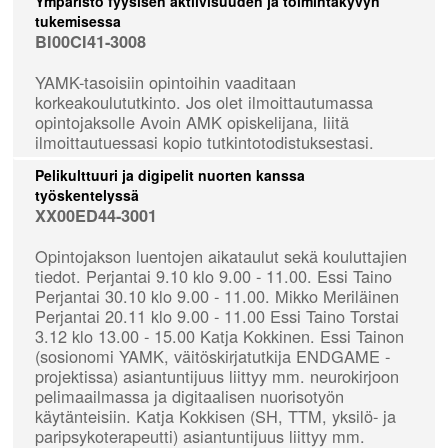
Ympäristö fyysisen aktiivisuuden ja toimintakyvyn
tukemisessa
BI00CI41-3008
YAMK-tasoisiin opintoihin vaaditaan
korkeakoulututkinto. Jos olet ilmoittautumassa
opintojaksolle Avoin AMK opiskelijana, liitä
ilmoittautuessasi kopio tutkintotodistuksestasi.
Pelikulttuuri ja digipelit nuorten kanssa
työskentelyssä
XX00ED44-3001
Opintojakson luentojen aikataulut sekä kouluttajien
tiedot. Perjantai 9.10 klo 9.00 - 11.00. Essi Taino
Perjantai 30.10 klo 9.00 - 11.00. Mikko Meriläinen
Perjantai 20.11 klo 9.00 - 11.00 Essi Taino Torstai
3.12 klo 13.00 - 15.00 Katja Kokkinen. Essi Tainon
(sosionomi YAMK, väitöskirjatutkija ENDGAME -
projektissa) asiantuntijuus liittyy mm. neurokirjoon
pelimaailmassa ja digitaalisen nuorisotyön
käytänteisiin. Katja Kokkisen (SH, TTM, yksilö- ja
paripsykoterapeutti) asiantuntijuus liittyy mm.