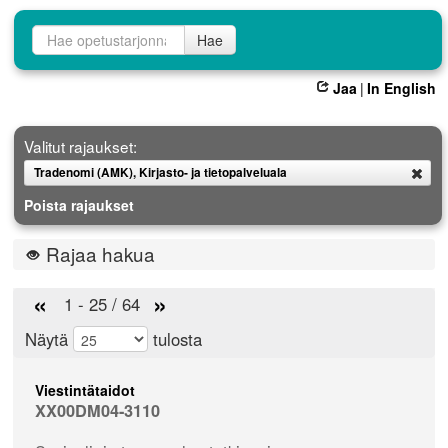
Opetustarjontahaku
Hae
Jaa
|
In English
Valitut rajaukset:
Tradenomi (AMK), Kirjasto- ja tietopalveluala
Poista
Poista rajaukset
Rajaa hakua
«
»
1 - 25 / 64
Näytä
tulosta
Viestintätaidot
XX00DM04-3110