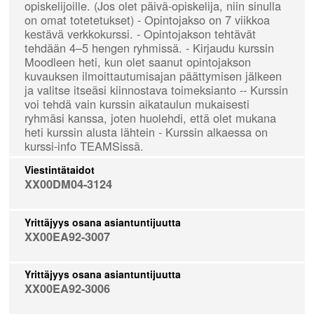
opiskelijoille. (Jos olet päivä-opiskelija, niin sinulla
on omat totetetukset) - Opintojakso on 7 viikkoa
kestävä verkkokurssi. - Opintojakson tehtävät
tehdään 4–5 hengen ryhmissä. - Kirjaudu kurssin
Moodleen heti, kun olet saanut opintojakson
kuvauksen ilmoittautumisajan päättymisen jälkeen
ja valitse itseäsi kiinnostava toimeksianto -- Kurssin
voi tehdä vain kurssin aikataulun mukaisesti
ryhmäsi kanssa, joten huolehdi, että olet mukana
heti kurssin alusta lähtein - Kurssin alkaessa on
kurssi-info TEAMSissä.
Viestintätaidot
XX00DM04-3124
Yrittäjyys osana asiantuntijuutta
XX00EA92-3007
Yrittäjyys osana asiantuntijuutta
XX00EA92-3006