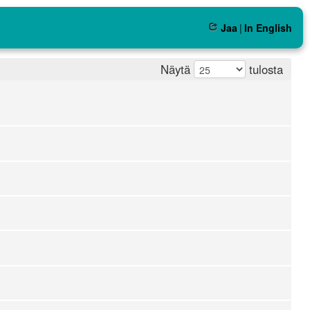
Jaa
|
In English
Näytä
tulosta