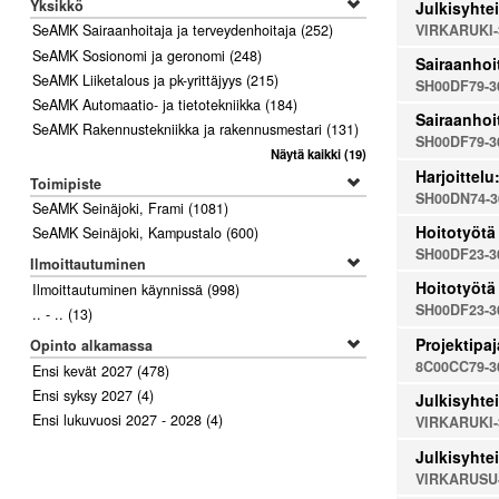
Yksikkö
Julkisyhtei
VIRKARUKI-
SeAMK Sairaanhoitaja ja terveydenhoitaja
(252)
SeAMK Sosionomi ja geronomi
(248)
Sairaanhoi
SeAMK Liiketalous ja pk-yrittäjyys
(215)
SH00DF79-3
SeAMK Automaatio- ja tietotekniikka
(184)
Sairaanhoi
SeAMK Rakennustekniikka ja rakennusmestari
(131)
SH00DF79-3
Näytä kaikki
(19)
Harjoittel
Toimipiste
SH00DN74-3
SeAMK Seinäjoki, Frami
(1081)
Hoitotyötä 
SeAMK Seinäjoki, Kampustalo
(600)
SH00DF23-3
Ilmoittautuminen
Hoitotyötä 
Ilmoittautuminen käynnissä
(998)
SH00DF23-3
.. - ..
(13)
Projektipaj
Opinto alkamassa
8C00CC79-3
Ensi kevät 2027
(478)
Ensi syksy 2027
(4)
Julkisyhtei
Ensi lukuvuosi 2027 - 2028
(4)
VIRKARUKI-
Julkisyhtei
VIRKARUSU