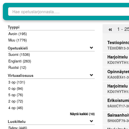
Opetustarjontahaku
«
Tyyppi
1 - 2
Avoin
(195)
Muu
(1776)
Testiopinto
Opetuskieli
TE00DM13-3
Suomi
(1536)
Harjoittelu
Englanti
(263)
KD07HYTH12
Ruotsi
(12)
Opinnäyte
Virtuaaliosuus
KA00BX41-3
3 op
(131)
Harjoittelu
0 op
(94)
KD07HYTH12
5 op
(76)
Erikoistumi
2 op
(72)
9A00CY17-3
4 op
(46)
Näytä kaikki
(10)
Sairaanhoi
SH00DF79-3
Luokittelu
Syksy
(446)