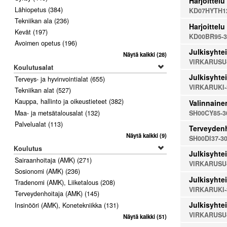
Harjoittelu
Lähiopetus
(384)
KD07HYTH12
Tekniikan ala
(236)
Harjoittelu
Kevät
(197)
KD00BR95-3
Avoimen opetus
(196)
Julkisyhtei
Näytä kaikki
(28)
VIRKARUSU
Koulutusalat
Julkisyhtei
Terveys- ja hyvinvointialat
(655)
VIRKARUKI-
Tekniikan alat
(527)
Kauppa, hallinto ja oikeustieteet
(382)
Valinnaine
SH00CY85-3
Maa- ja metsätalousalat
(132)
Palvelualat
(113)
Terveydenh
Näytä kaikki
(9)
SH00DI37-3
Koulutus
Julkisyhtei
Sairaanhoitaja (AMK)
(271)
VIRKARUSU
Sosionomi (AMK)
(236)
Julkisyhtei
Tradenomi (AMK), Liiketalous
(208)
VIRKARUKI-
Terveydenhoitaja (AMK)
(145)
Julkisyhtei
Insinööri (AMK), Konetekniikka
(131)
VIRKARUSU
Näytä kaikki
(51)