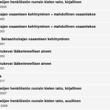
söjen henkilöstön ruotsin kielen taito, kirjallinen
3205
tajan osaamisen kehittyminen + mahdollinen osaamiskoe
002
tajan osaamisen kehittyminen + mahdollinen osaamiskoe
003
u: Sairaanhoitajan osaamisen kehittyminen
001
tukevat lääketieteelliset aineet
002
tukevat lääketieteelliset aineet
001
a
017
söjen henkilöstön ruotsin kielen taito, kirjallinen
3207
söjen henkilöstön ruotsin kielen taito, suullinen
-3206