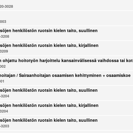
0-3028
003
söjen henkilöstön ruotsin kielen taito, suullinen
-3208
söjen henkilöstön ruotsin kielen taito, kirjallinen
3209
n ohjattu hoitotyön harjoittelu kansainvälisessä vaihdossa tai 
002
oitajan / Sairaanhoitajan osaamisen kehittyminen + osaamiskoe
001
söjen henkilöstön ruotsin kielen taito, suullinen
-3204
söjen henkilöstön ruotsin kielen taito, kirjallinen
3204
söjen henkilöstön ruotsin kielen taito, suullinen
-3203