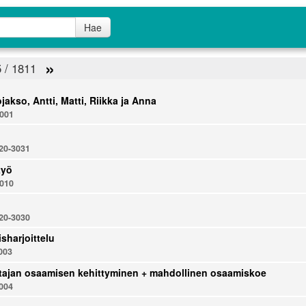
Hae
»
5 / 1811
jakso, Antti, Matti, Riikka ja Anna
001
0-3031
työ
010
0-3030
sharjoittelu
003
tajan osaamisen kehittyminen + mahdollinen osaamiskoe
004