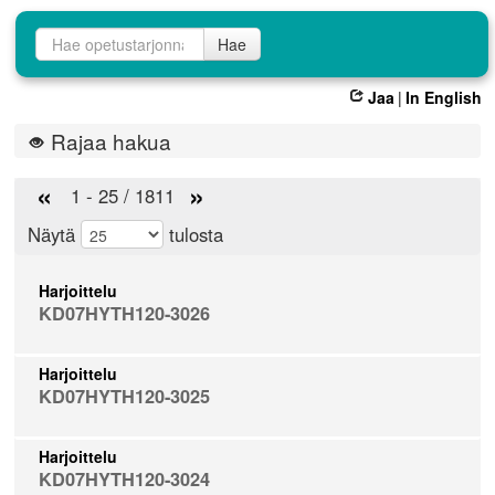
Opetustarjontahaku
Hae
Jaa
|
In English
Rajaa hakua
«
»
1 - 25 / 1811
Näytä
tulosta
Harjoittelu
KD07HYTH120-3026
Harjoittelu
KD07HYTH120-3025
Harjoittelu
KD07HYTH120-3024