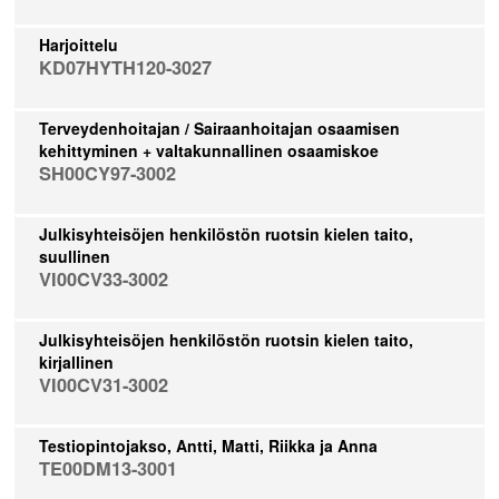
Harjoittelu
KD07HYTH120-3027
Terveydenhoitajan / Sairaanhoitajan osaamisen
kehittyminen + valtakunnallinen osaamiskoe
SH00CY97-3002
Julkisyhteisöjen henkilöstön ruotsin kielen taito,
suullinen
VI00CV33-3002
Julkisyhteisöjen henkilöstön ruotsin kielen taito,
kirjallinen
VI00CV31-3002
Testiopintojakso, Antti, Matti, Riikka ja Anna
TE00DM13-3001