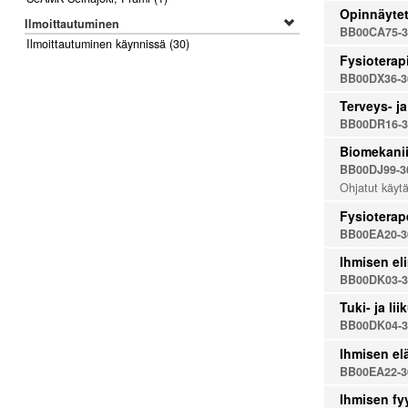
Opinnäytet
Ilmoittautuminen
BB00CA75-3
Ilmoittautuminen käynnissä
(30)
Fysioterapi
BB00DX36-3
Terveys- j
BB00DR16-3
Biomekanii
BB00DJ99-3
Ohjatut käytä
Fysioterap
BB00EA20-3
Ihmisen el
BB00DK03-3
Tuki- ja li
BB00DK04-3
Ihmisen el
BB00EA22-3
Ihmisen fy