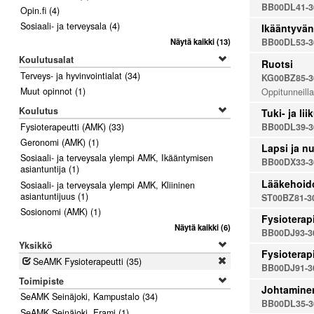
BB00DL41-3
Opin.fi
(4)
Sosiaali- ja terveysala
(4)
Ikääntyvän 
BB00DL53-3
Näytä kaikki
(13)
Koulutusalat
Ruotsi
Terveys- ja hyvinvointialat
(34)
KG00BZ85-3
Muut opinnot
(1)
Oppitunneilla
Koulutus
Tuki- ja l
Fysioterapeutti (AMK)
(33)
BB00DL39-3
Geronomi (AMK)
(1)
Lapsi ja nu
Sosiaali- ja terveysala ylempi AMK, Ikääntymisen
BB00DX33-3
asiantuntija
(1)
Lääkehoid
Sosiaali- ja terveysala ylempi AMK, Kliininen
asiantuntijuus
(1)
ST00BZ81-3
Sosionomi (AMK)
(1)
Fysioterapi
Näytä kaikki
(6)
BB00DJ93-3
Yksikkö
Fysioterapi
Poista
SeAMK Fysioterapeutti
(35)
BB00DJ91-3
Toimipiste
Johtaminen,
SeAMK Seinäjoki, Kampustalo
(34)
BB00DL35-3
SeAMK Seinäjoki, Frami
(1)