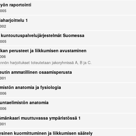
yön raportointi
005
aharjoittelu 1
002
a kuntoutuspalvelujärjestelmät Suomessa
005
kan perusteet ja liikkumisen avustaminen
006
nnön harjoitukset toteutetaan jakoryhmissä A, B ja C.
eutin ammatillinen osaamisperusta
001
imistön anatomia ja fysiologia
006
ikuntaelimistön anatomia
006
ämänkaari muuttuvassa ympäristössä 1
001
ysinen kuormittuminen ja liikkumisen säätely