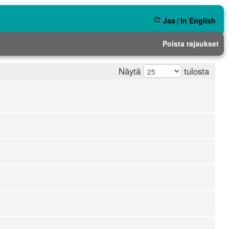
Jaa
|
In English
Poista rajaukset
Näytä
tulosta