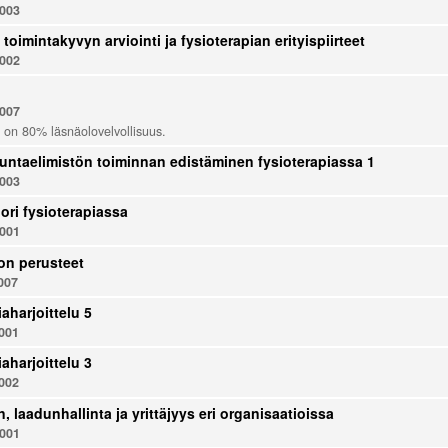
003
toimintakyvyn arviointi ja fysioterapian erityispiirteet
002
007
 on 80% läsnäolovelvollisuus.
iikuntaelimistön toiminnan edistäminen fysioterapiassa 1
003
ori fysioterapiassa
001
on perusteet
007
aharjoittelu 5
001
aharjoittelu 3
002
 laadunhallinta ja yrittäjyys eri organisaatioissa
001