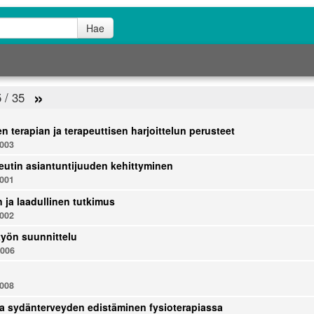
Hae
»
5 / 35
n terapian ja terapeuttisen harjoittelun perusteet
003
eutin asiantuntijuuden kehittyminen
001
n ja laadullinen tutkimus
002
yön suunnittelu
006
008
ja sydänterveyden edistäminen fysioterapiassa