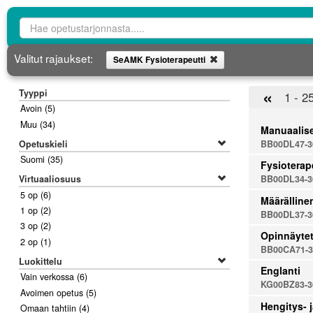
Opetustarjontahaku
Valitut rajaukset:
SeAMK Fysioterapeutti
Poista
«
Tyyppi
1 - 2
Avoin
(5)
Muu
(34)
Manuaalise
Opetuskieli
BB00DL47-3
Suomi
(35)
Fysioterap
BB00DL34-3
Virtuaaliosuus
5 op
(6)
Määrälline
1 op
(2)
BB00DL37-3
3 op
(2)
Opinnäytet
2 op
(1)
BB00CA71-3
Luokittelu
Englanti
Vain verkossa
(6)
KG00BZ83-3
Avoimen opetus
(5)
Hengitys- 
Omaan tahtiin
(4)