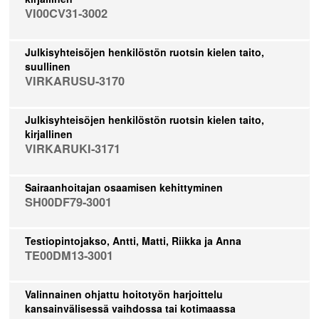
VI00CV31-3002
Julkisyhteisöjen henkilöstön ruotsin kielen taito,
suullinen
VIRKARUSU-3170
Julkisyhteisöjen henkilöstön ruotsin kielen taito,
kirjallinen
VIRKARUKI-3171
Sairaanhoitajan osaamisen kehittyminen
SH00DF79-3001
Testiopintojakso, Antti, Matti, Riikka ja Anna
TE00DM13-3001
Valinnainen ohjattu hoitotyön harjoittelu
kansainvälisessä vaihdossa tai kotimaassa