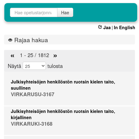
Opetustarjontahaku
Hae
Jaa
|
In English
Rajaa hakua
«
»
1 - 25 / 1812
Näytä
tulosta
Julkisyhteisöjen henkilöstön ruotsin kielen taito,
suullinen
VIRKARUSU-3167
Julkisyhteisöjen henkilöstön ruotsin kielen taito,
kirjallinen
VIRKARUKI-3168