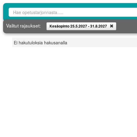
Opetustarjontahaku
Valitut rajaukset:
Kesäopinto 25.5.2027 - 31.8.2027
Poista
Ei hakutuloksia hakusanalla