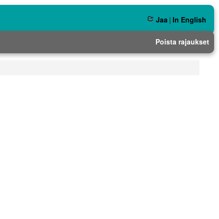
Jaa
|
In English
Poista rajaukset