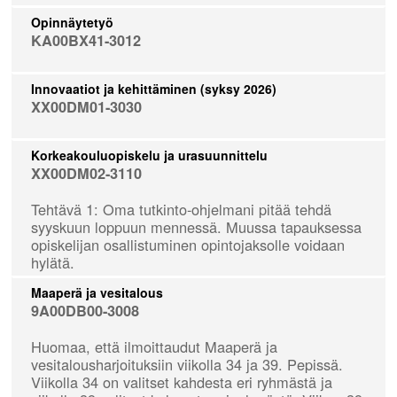
Opinnäytetyö
KA00BX41-3012
Innovaatiot ja kehittäminen (syksy 2026)
XX00DM01-3030
Korkeakouluopiskelu ja urasuunnittelu
XX00DM02-3110
Tehtävä 1: Oma tutkinto-ohjelmani pitää tehdä
syyskuun loppuun mennessä. Muussa tapauksessa
opiskelijan osallistuminen opintojaksolle voidaan
hylätä.
Maaperä ja vesitalous
9A00DB00-3008
Huomaa, että ilmoittaudut Maaperä ja
vesitalousharjoituksiin viikolla 34 ja 39. Pepissä.
Viikolla 34 on valitset kahdesta eri ryhmästä ja