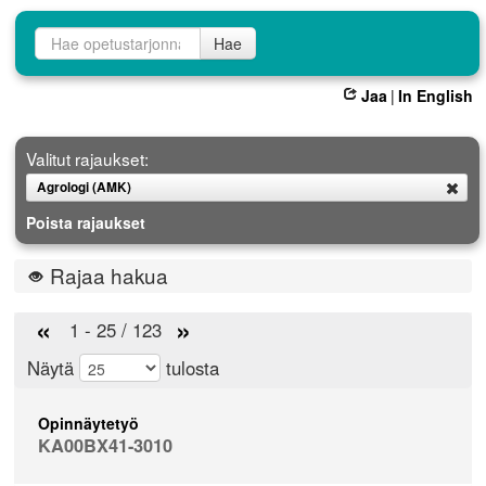
Opetustarjontahaku
Hae
Jaa
|
In English
Valitut rajaukset:
Agrologi (AMK)
Poista
Poista rajaukset
Rajaa hakua
«
»
1 - 25 / 123
Näytä
tulosta
Opinnäytetyö
KA00BX41-3010