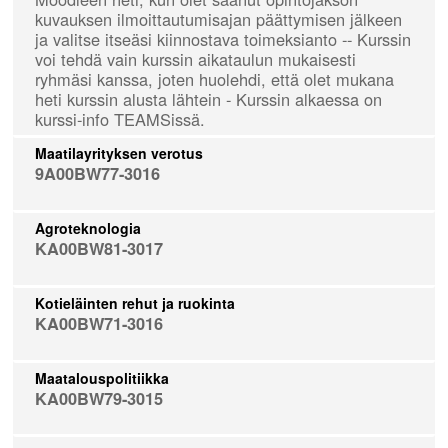
kuvauksen ilmoittautumisajan päättymisen jälkeen
ja valitse itseäsi kiinnostava toimeksianto -- Kurssin
voi tehdä vain kurssin aikataulun mukaisesti
ryhmäsi kanssa, joten huolehdi, että olet mukana
heti kurssin alusta lähtein - Kurssin alkaessa on
kurssi-info TEAMSissä.
Maatilayrityksen verotus
9A00BW77-3016
Agroteknologia
KA00BW81-3017
Kotieläinten rehut ja ruokinta
KA00BW71-3016
Maatalouspolitiikka
KA00BW79-3015