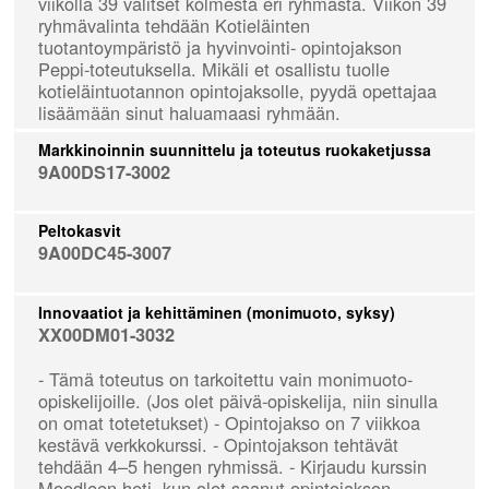
viikolla 39 valitset kolmesta eri ryhmästä. Viikon 39
ryhmävalinta tehdään Kotieläinten
tuotantoympäristö ja hyvinvointi- opintojakson
Peppi-toteutuksella. Mikäli et osallistu tuolle
kotieläintuotannon opintojaksolle, pyydä opettajaa
lisäämään sinut haluamaasi ryhmään.
Markkinoinnin suunnittelu ja toteutus ruokaketjussa
9A00DS17-3002
Peltokasvit
9A00DC45-3007
Innovaatiot ja kehittäminen (monimuoto, syksy)
XX00DM01-3032
- Tämä toteutus on tarkoitettu vain monimuoto-
opiskelijoille. (Jos olet päivä-opiskelija, niin sinulla
on omat totetetukset) - Opintojakso on 7 viikkoa
kestävä verkkokurssi. - Opintojakson tehtävät
tehdään 4–5 hengen ryhmissä. - Kirjaudu kurssin
Moodleen heti, kun olet saanut opintojakson