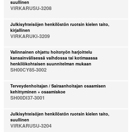
suullinen
VIRKARUSU-3208
Julkisyhteisöjen henkilöstön ruotsin kielen taito,
kirjallinen
VIRKARUKI-3209
Valinnainen ohjattu hoitotyön harjoittelu
kansainvälisessä vaihdossa tai kotimaassa
henkilökohtaisen suunnitelman mukaan
SH00CY85-3002
Terveydenhoitajan / Sairaanhoitajan osaamisen
kehittyminen + osaamiskoe
SH00DI37-3001
Julkisyhteisöjen henkilöstön ruotsin kielen taito,
suullinen
VIRKARUSU-3204