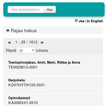
Opetustarjontahaku
Hae
Jaa
|
In English
Rajaa hakua
«
»
1 - 25 / 1812
Näytä
tulosta
Testiopintojakso, Antti, Matti, Riikka ja Anna
TE00DM13-3001
Harjoittelu
KD07HYTH120-3031
Opinnäytetyö
KA00BX41-3010