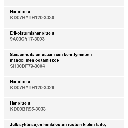
Harjoittelu
KD07HYTH120-3030
Erikoistumisharjoittelu
9A00CY17-3003
Sairaanhoitajan osaamisen kehittyminen +
mahdollinen osaamiskoe
SH00DF79-3004
Harjoittelu
KD07HYTH120-3028
Harjoittelu
KD00BR95-3003
Julkisyhteisöjen henkilöstön ruotsin kielen taito,