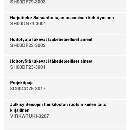
SH00DF79-3003
Harjoittelu: Sairaanhoitajan osaamisen kehittyminen
SH00DN74-3001
Hoitotyötä tukevat lääketieteelliset aineet
SH00DF23-3002
Hoitotyötä tukevat lääketieteelliset aineet
SH00DF23-3001
Projektipaja
8C00CC79-3017
Julkisyhteisöjen henkilöstön ruotsin kielen taito,
kirjallinen
VIRKARUKI-3207