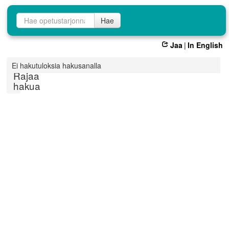
Opetustarjontahaku
Hae
Jaa
|
In English
Ei hakutuloksia hakusanalla
Rajaa
hakua