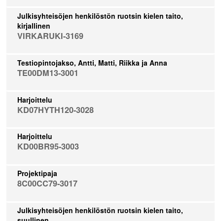
Julkisyhteisöjen henkilöstön ruotsin kielen taito,
kirjallinen
VIRKARUKI-3169
Testiopintojakso, Antti, Matti, Riikka ja Anna
TE00DM13-3001
Harjoittelu
KD07HYTH120-3028
Harjoittelu
KD00BR95-3003
Projektipaja
8C00CC79-3017
Julkisyhteisöjen henkilöstön ruotsin kielen taito,
suullinen