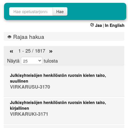
Opetustarjontahaku
Hae
Jaa
|
In English
Rajaa hakua
«
»
1 - 25 / 1817
Näytä
tulosta
Julkisyhteisöjen henkilöstön ruotsin kielen taito,
suullinen
VIRKARUSU-3170
Julkisyhteisöjen henkilöstön ruotsin kielen taito,
kirjallinen
VIRKARUKI-3171