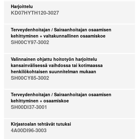
Harjoittelu
KD07HYTH120-3027
Terveydenhoitajan / Sairaanhoitajan osaamisen
kehittyminen + valtakunnallinen osaamiskoe
SH00CY97-3002
Valinnainen ohjattu hoitotyön harjoittelu
kansainvälisessä vaihdossa tai kotimaassa
henkilökohtaisen suunnitelman mukaan
SH00CY85-3002
Terveydenhoitajan / Sairaanhoitajan osaamisen
kehittyminen + osaamiskoe
SH00DI37-3001
Kirjastoalan tehtävät tutuksi
4A00DI96-3003