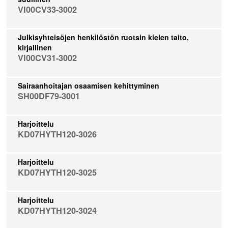
VI00CV33-3002
Julkisyhteisöjen henkilöstön ruotsin kielen taito,
kirjallinen
VI00CV31-3002
Sairaanhoitajan osaamisen kehittyminen
SH00DF79-3001
Harjoittelu
KD07HYTH120-3026
Harjoittelu
KD07HYTH120-3025
Harjoittelu
KD07HYTH120-3024