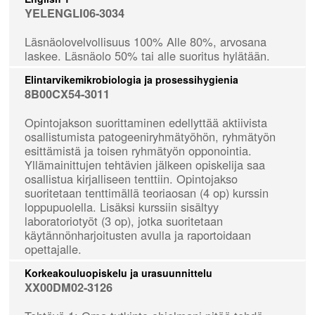
YELENGLI06-3034
Läsnäolovelvollisuus 100% Alle 80%, arvosana
laskee. Läsnäolo 50% tai alle suoritus hylätään.
Elintarvikemikrobiologia ja prosessihygienia
8B00CX54-3011
Opintojakson suorittaminen edellyttää aktiivista
osallistumista patogeeniryhmätyöhön, ryhmätyön
esittämistä ja toisen ryhmätyön opponointia.
Yllämainittujen tehtävien jälkeen opiskelija saa
osallistua kirjalliseen tenttiin. Opintojakso
suoritetaan tenttimällä teoriaosan (4 op) kurssin
loppupuolella. Lisäksi kurssiin sisältyy
laboratoriotyöt (3 op), jotka suoritetaan
käytännönharjoitusten avulla ja raportoidaan
opettajalle.
Korkeakouluopiskelu ja urasuunnittelu
XX00DM02-3126