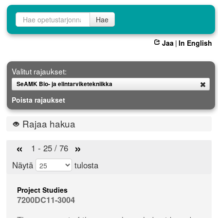
Opetustarjontahaku
Hae
Jaa
|
In English
Valitut rajaukset:
SeAMK Bio- ja elintarviketekniikka
Poista
Poista rajaukset
Rajaa hakua
«
»
1 - 25 / 76
Näytä
tulosta
Project Studies
7200DC11-3004