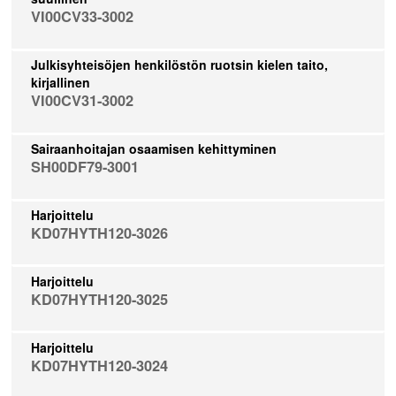
VI00CV33-3002
Julkisyhteisöjen henkilöstön ruotsin kielen taito,
kirjallinen
VI00CV31-3002
Sairaanhoitajan osaamisen kehittyminen
SH00DF79-3001
Harjoittelu
KD07HYTH120-3026
Harjoittelu
KD07HYTH120-3025
Harjoittelu
KD07HYTH120-3024