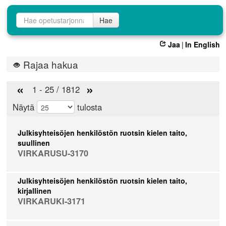
Opetustarjontahaku
Hae
Jaa
|
In English
Rajaa hakua
«
»
1 - 25 / 1812
Näytä
tulosta
Julkisyhteisöjen henkilöstön ruotsin kielen taito,
suullinen
VIRKARUSU-3170
Julkisyhteisöjen henkilöstön ruotsin kielen taito,
kirjallinen
VIRKARUKI-3171