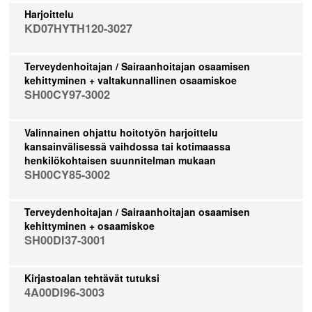
Harjoittelu
KD07HYTH120-3027
Terveydenhoitajan / Sairaanhoitajan osaamisen
kehittyminen + valtakunnallinen osaamiskoe
SH00CY97-3002
Valinnainen ohjattu hoitotyön harjoittelu
kansainvälisessä vaihdossa tai kotimaassa
henkilökohtaisen suunnitelman mukaan
SH00CY85-3002
Terveydenhoitajan / Sairaanhoitajan osaamisen
kehittyminen + osaamiskoe
SH00DI37-3001
Kirjastoalan tehtävät tutuksi
4A00DI96-3003