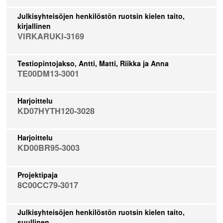
Julkisyhteisöjen henkilöstön ruotsin kielen taito,
kirjallinen
VIRKARUKI-3169
Testiopintojakso, Antti, Matti, Riikka ja Anna
TE00DM13-3001
Harjoittelu
KD07HYTH120-3028
Harjoittelu
KD00BR95-3003
Projektipaja
8C00CC79-3017
Julkisyhteisöjen henkilöstön ruotsin kielen taito,
suullinen