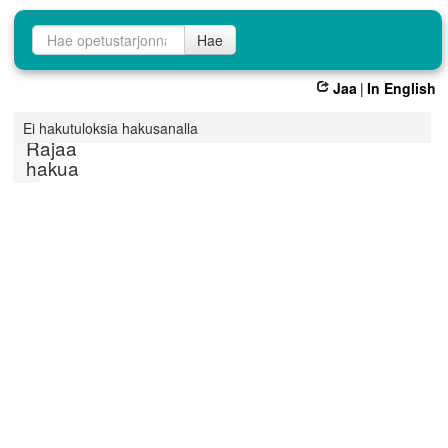
Opetustarjontahaku
Hae
Jaa
|
In English
Ei hakutuloksia hakusanalla
Rajaa
hakua