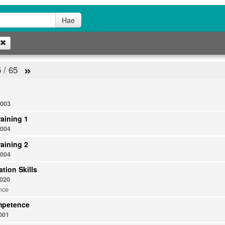
Hae
Poista
»
5 / 65
003
raining 1
004
raining 2
004
ion Skills
020
nce
mpetence
001