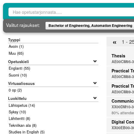
Opetustarjontahaku
Valitut rajaukset:
Bachelor of Engineering, Automation Engineering
«
Tyyppi
1 - 2
Avoin
(1)
Muu
(65)
Thesis
Opetuskieli
AE00CM95-3
Englanti
(55)
Practical T
Suomi
(10)
AE00CM88-3
Virtuaaliosuus
Practical T
0 op
(2)
AE00CM89-3
Luokittelu
Communicat
Lähiopetus
(14)
XX00DM10-3
Syksy
(10)
80% attenda
Lähitentti
(8)
Digital Co
Tekniikan ala
(8)
XX00EB00-3
Studies in English
(5)