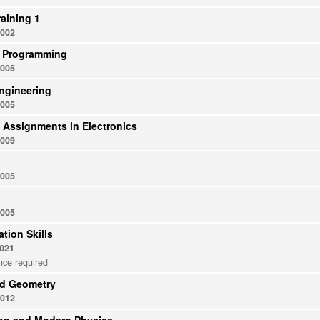
raining 1
002
e Programming
005
ngineering
005
 Assignments in Electronics
009
005
005
ion Skills
021
ce required
nd Geometry
012
on and Modern Physics