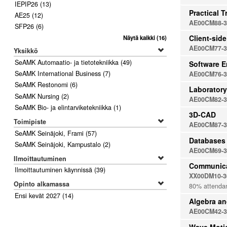
IEPIP26
(13)
Practical T
AE25
(12)
AE00CM88-3
SFP26
(6)
Client-sid
Näytä kaikki
(16)
AE00CM77-3
Yksikkö
SeAMK Automaatio- ja tietotekniikka
(49)
Software E
SeAMK International Business
(7)
AE00CM76-3
SeAMK Restonomi
(6)
Laboratory
SeAMK Nursing
(2)
AE00CM82-3
SeAMK Bio- ja elintarviketekniikka
(1)
3D-CAD
Toimipiste
AE00CM87-3
SeAMK Seinäjoki, Frami
(57)
Databases
SeAMK Seinäjoki, Kampustalo
(2)
AE00CM69-3
Ilmoittautuminen
Communicat
Ilmoittautuminen käynnissä
(39)
XX00DM10-3
Opinto alkamassa
80% attendan
Ensi kevät 2027
(14)
Algebra a
AE00CM42-3
Wave Moti