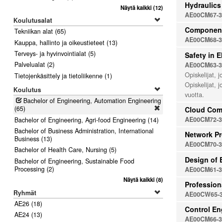
Hydraulics
Näytä kaikki
(12)
AE00CM67-3
Koulutusalat
Component
Tekniikan alat
(65)
AE00CM68-3
Kauppa, hallinto ja oikeustieteet
(13)
Terveys- ja hyvinvointialat
(5)
Safety in E
Palvelualat
(2)
AE00CM63-3
Opiskelijat, 
Tietojenkäsittely ja tietoliikenne
(1)
Opiskelijat, 
Koulutus
vuotta.
Bachelor of Engineering, Automation Engineering
Poista
(65)
Cloud Com
AE00CM72-3
Bachelor of Engineering, Agri-food Engineering
(14)
Bachelor of Business Administration, International
Network P
Business
(13)
AE00CM70-3
Bachelor of Health Care, Nursing
(5)
Design of 
Bachelor of Engineering, Sustainable Food
Processing
(2)
AE00CM61-3
Näytä kaikki
(8)
Profession
Ryhmät
AE00CW65-
AE26
(18)
Control En
AE24
(13)
AE00CM66-3