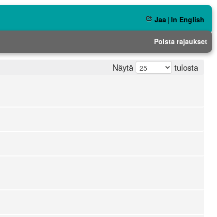
Jaa
|
In English
Poista rajaukset
Näytä
tulosta