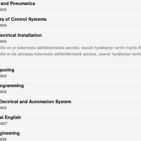
 and Pneumatics
004
s of Control Systems
004
lectrical Installation
004
joilla on jo kokemusta sähköteknisistä asioista, saavat hyväksytyn tentin myötä 
joilla ei ole aiempaa kokemusta sähköteknisistä asioista, saavat hyväksytyn tent
puting
004
rogramming
004
Electrical and Automation System
004
al English
3007
gineering
009