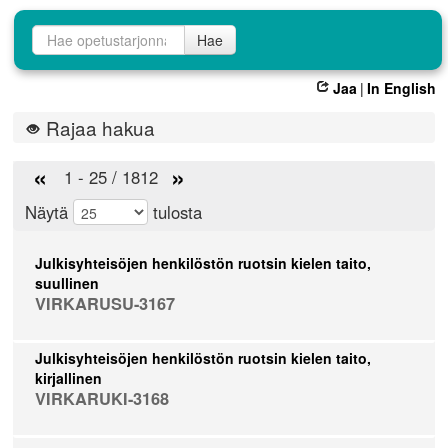
Opetustarjontahaku
Hae
Jaa
|
In English
Rajaa hakua
«
»
1 - 25 / 1812
Näytä
tulosta
Julkisyhteisöjen henkilöstön ruotsin kielen taito,
suullinen
VIRKARUSU-3167
Julkisyhteisöjen henkilöstön ruotsin kielen taito,
kirjallinen
VIRKARUKI-3168