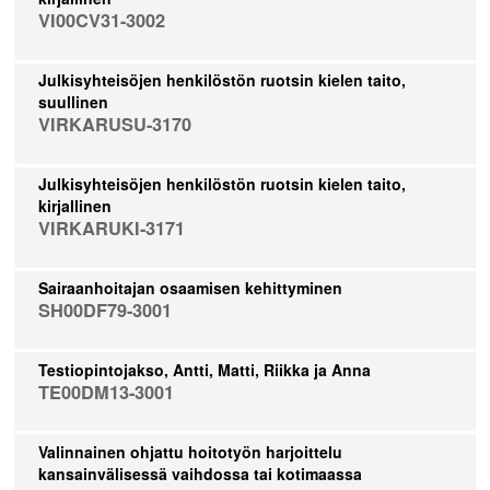
VI00CV31-3002
Julkisyhteisöjen henkilöstön ruotsin kielen taito,
suullinen
VIRKARUSU-3170
Julkisyhteisöjen henkilöstön ruotsin kielen taito,
kirjallinen
VIRKARUKI-3171
Sairaanhoitajan osaamisen kehittyminen
SH00DF79-3001
Testiopintojakso, Antti, Matti, Riikka ja Anna
TE00DM13-3001
Valinnainen ohjattu hoitotyön harjoittelu
kansainvälisessä vaihdossa tai kotimaassa