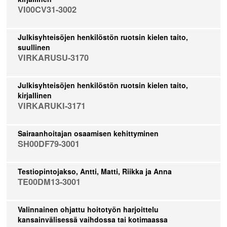
VI00CV31-3002
Julkisyhteisöjen henkilöstön ruotsin kielen taito,
suullinen
VIRKARUSU-3170
Julkisyhteisöjen henkilöstön ruotsin kielen taito,
kirjallinen
VIRKARUKI-3171
Sairaanhoitajan osaamisen kehittyminen
SH00DF79-3001
Testiopintojakso, Antti, Matti, Riikka ja Anna
TE00DM13-3001
Valinnainen ohjattu hoitotyön harjoittelu
kansainvälisessä vaihdossa tai kotimaassa