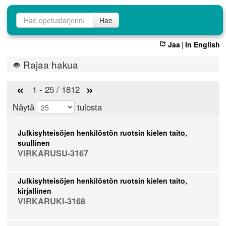
Opetustarjontahaku
Hae
Jaa
|
In English
Rajaa hakua
«
»
1 - 25 / 1812
Näytä
tulosta
Julkisyhteisöjen henkilöstön ruotsin kielen taito,
suullinen
VIRKARUSU-3167
Julkisyhteisöjen henkilöstön ruotsin kielen taito,
kirjallinen
VIRKARUKI-3168