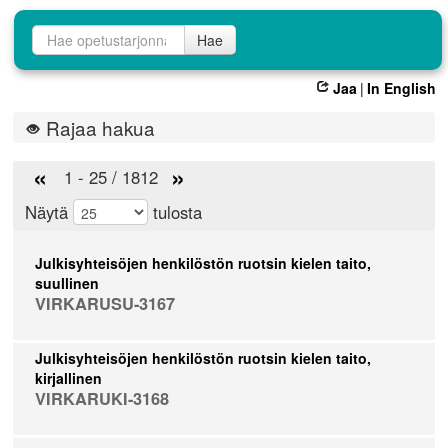
Opetustarjontahaku
Hae
Jaa
|
In English
Rajaa hakua
«
»
1 - 25 / 1812
Näytä
tulosta
Julkisyhteisöjen henkilöstön ruotsin kielen taito,
suullinen
VIRKARUSU-3167
Julkisyhteisöjen henkilöstön ruotsin kielen taito,
kirjallinen
VIRKARUKI-3168