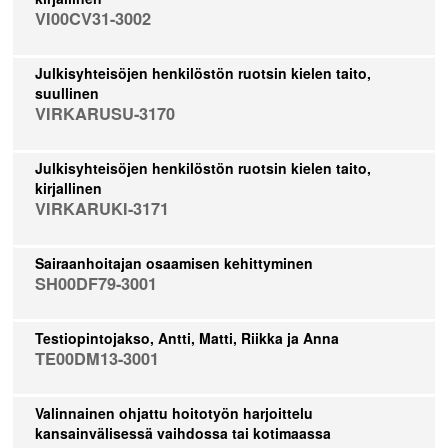
VI00CV31-3002
Julkisyhteisöjen henkilöstön ruotsin kielen taito,
suullinen
VIRKARUSU-3170
Julkisyhteisöjen henkilöstön ruotsin kielen taito,
kirjallinen
VIRKARUKI-3171
Sairaanhoitajan osaamisen kehittyminen
SH00DF79-3001
Testiopintojakso, Antti, Matti, Riikka ja Anna
TE00DM13-3001
Valinnainen ohjattu hoitotyön harjoittelu
kansainvälisessä vaihdossa tai kotimaassa