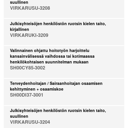
suullinen
VIRKARUSU-3208
Julkisyhteisöjen henkilöstön ruotsin kielen taito,
kirjallinen
VIRKARUKI-3209
Valinnainen ohjattu hoitotyön harjoittelu
kansainvälisessä vaihdossa tai kotimaassa
henkilökohtaisen suunnitelman mukaan
SH00CY85-3002
Terveydenhoitajan / Sairaanhoitajan osaamisen
kehittyminen + osaamiskoe
SH00DI37-3001
Julkisyhteisöjen henkilöstön ruotsin kielen taito,
suullinen
VIRKARUSU-3204