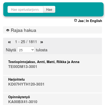
Opetustarjontahaku
Hae
Jaa
|
In English
Rajaa hakua
«
»
1 - 25 / 1811
Näytä
tulosta
Testiopintojakso, Antti, Matti, Riikka ja Anna
TE00DM13-3001
Harjoittelu
KD07HYTH120-3031
Opinnäytetyö
KA00BX41-3010