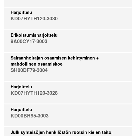
Harjoittelu
KD07HYTH120-3030
Erikoistumisharjoittelu
9A00CY17-3003
Sairaanhoitajan osaamisen kehittyminen +
mahdollinen osaamiskoe
SH00DF79-3004
Harjoittelu
KD07HYTH120-3028
Harjoittelu
KD00BR95-3003
Julkisyhteisöjen henkilöstön ruotsin kielen taito,