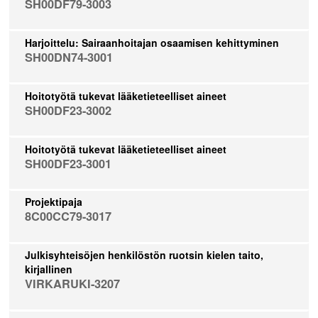
SH00DF79-3003
Harjoittelu: Sairaanhoitajan osaamisen kehittyminen
SH00DN74-3001
Hoitotyötä tukevat lääketieteelliset aineet
SH00DF23-3002
Hoitotyötä tukevat lääketieteelliset aineet
SH00DF23-3001
Projektipaja
8C00CC79-3017
Julkisyhteisöjen henkilöstön ruotsin kielen taito,
kirjallinen
VIRKARUKI-3207