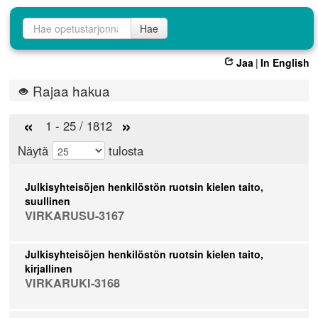
Opetustarjontahaku
Hae
Jaa
|
In English
Rajaa hakua
«
»
1 - 25 / 1812
Näytä
tulosta
Julkisyhteisöjen henkilöstön ruotsin kielen taito,
suullinen
VIRKARUSU-3167
Julkisyhteisöjen henkilöstön ruotsin kielen taito,
kirjallinen
VIRKARUKI-3168