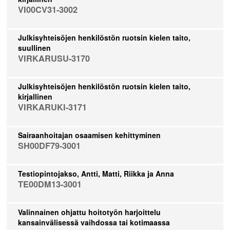
VI00CV31-3002
Julkisyhteisöjen henkilöstön ruotsin kielen taito,
suullinen
VIRKARUSU-3170
Julkisyhteisöjen henkilöstön ruotsin kielen taito,
kirjallinen
VIRKARUKI-3171
Sairaanhoitajan osaamisen kehittyminen
SH00DF79-3001
Testiopintojakso, Antti, Matti, Riikka ja Anna
TE00DM13-3001
Valinnainen ohjattu hoitotyön harjoittelu
kansainvälisessä vaihdossa tai kotimaassa