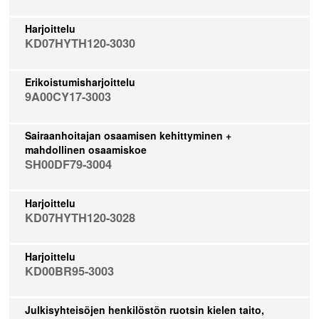
Harjoittelu
KD07HYTH120-3030
Erikoistumisharjoittelu
9A00CY17-3003
Sairaanhoitajan osaamisen kehittyminen +
mahdollinen osaamiskoe
SH00DF79-3004
Harjoittelu
KD07HYTH120-3028
Harjoittelu
KD00BR95-3003
Julkisyhteisöjen henkilöstön ruotsin kielen taito,