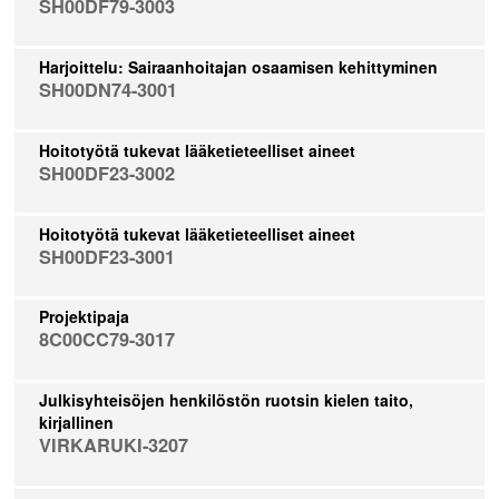
SH00DF79-3003
Harjoittelu: Sairaanhoitajan osaamisen kehittyminen
SH00DN74-3001
Hoitotyötä tukevat lääketieteelliset aineet
SH00DF23-3002
Hoitotyötä tukevat lääketieteelliset aineet
SH00DF23-3001
Projektipaja
8C00CC79-3017
Julkisyhteisöjen henkilöstön ruotsin kielen taito,
kirjallinen
VIRKARUKI-3207