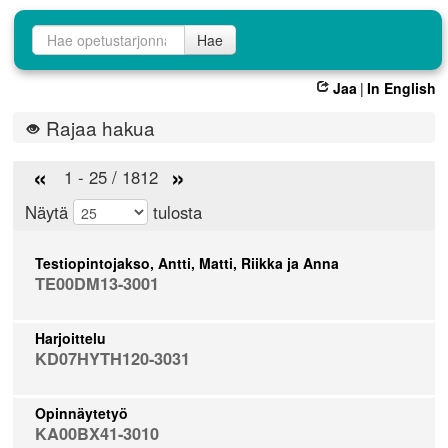
Opetustarjontahaku
Hae
Jaa
|
In English
Rajaa hakua
«
»
1 - 25 / 1812
Näytä
tulosta
Testiopintojakso, Antti, Matti, Riikka ja Anna
TE00DM13-3001
Harjoittelu
KD07HYTH120-3031
Opinnäytetyö
KA00BX41-3010