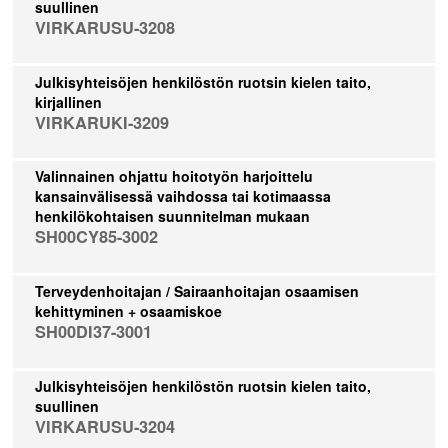
suullinen
VIRKARUSU-3208
Julkisyhteisöjen henkilöstön ruotsin kielen taito,
kirjallinen
VIRKARUKI-3209
Valinnainen ohjattu hoitotyön harjoittelu
kansainvälisessä vaihdossa tai kotimaassa
henkilökohtaisen suunnitelman mukaan
SH00CY85-3002
Terveydenhoitajan / Sairaanhoitajan osaamisen
kehittyminen + osaamiskoe
SH00DI37-3001
Julkisyhteisöjen henkilöstön ruotsin kielen taito,
suullinen
VIRKARUSU-3204