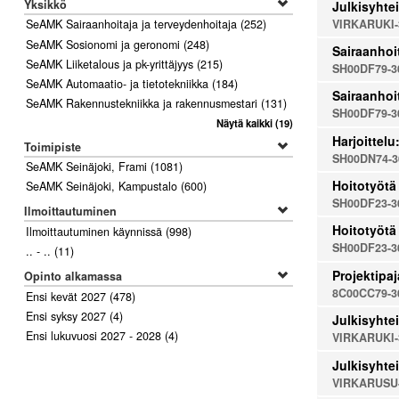
Yksikkö
Julkisyhtei
VIRKARUKI-
SeAMK Sairaanhoitaja ja terveydenhoitaja
(252)
SeAMK Sosionomi ja geronomi
(248)
Sairaanhoi
SeAMK Liiketalous ja pk-yrittäjyys
(215)
SH00DF79-3
SeAMK Automaatio- ja tietotekniikka
(184)
Sairaanhoi
SeAMK Rakennustekniikka ja rakennusmestari
(131)
SH00DF79-3
Näytä kaikki
(19)
Harjoittel
Toimipiste
SH00DN74-3
SeAMK Seinäjoki, Frami
(1081)
Hoitotyötä 
SeAMK Seinäjoki, Kampustalo
(600)
SH00DF23-3
Ilmoittautuminen
Hoitotyötä 
Ilmoittautuminen käynnissä
(998)
SH00DF23-3
.. - ..
(11)
Projektipaj
Opinto alkamassa
8C00CC79-3
Ensi kevät 2027
(478)
Ensi syksy 2027
(4)
Julkisyhtei
Ensi lukuvuosi 2027 - 2028
(4)
VIRKARUKI-
Julkisyhtei
VIRKARUSU