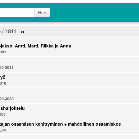
Hae
»
5 / 1811
jakso, Antti, Matti, Riikka ja Anna
001
0-3031
työ
010
0-3030
sharjoittelu
003
tajan osaamisen kehittyminen + mahdollinen osaamiskoe
004