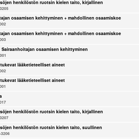
söjen henkilöstön ruotsin kielen taito, kirjallinen
3205
tajan osaamisen kehittyminen + mahdollinen osaamiskoe
002
tajan osaamisen kehittyminen + mahdollinen osaamiskoe
003
u: Sairaanhoitajan osaamisen kehittyminen
001
tukevat lääketieteelliset aineet
002
tukevat lääketieteelliset aineet
001
a
017
söjen henkilöstön ruotsin kielen taito, kirjallinen
3207
söjen henkilöstön ruotsin kielen taito, suullinen
-3206