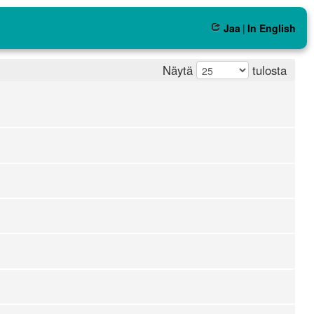
Jaa
|
In English
Näytä
tulosta