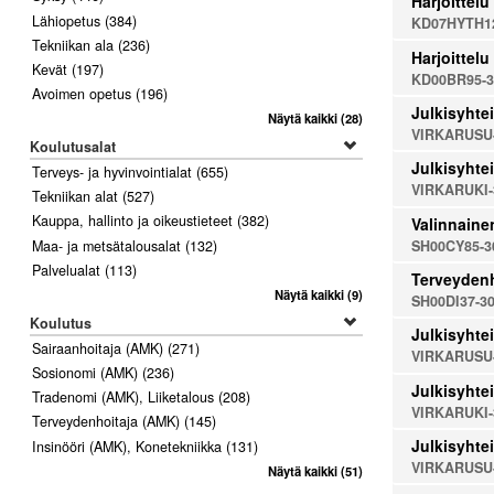
Harjoittelu
Lähiopetus
(384)
KD07HYTH12
Tekniikan ala
(236)
Harjoittelu
Kevät
(197)
KD00BR95-3
Avoimen opetus
(196)
Julkisyhtei
Näytä kaikki
(28)
VIRKARUSU
Koulutusalat
Julkisyhtei
Terveys- ja hyvinvointialat
(655)
VIRKARUKI-
Tekniikan alat
(527)
Kauppa, hallinto ja oikeustieteet
(382)
Valinnaine
SH00CY85-3
Maa- ja metsätalousalat
(132)
Palvelualat
(113)
Terveydenh
Näytä kaikki
(9)
SH00DI37-3
Koulutus
Julkisyhtei
Sairaanhoitaja (AMK)
(271)
VIRKARUSU
Sosionomi (AMK)
(236)
Julkisyhtei
Tradenomi (AMK), Liiketalous
(208)
VIRKARUKI-
Terveydenhoitaja (AMK)
(145)
Julkisyhtei
Insinööri (AMK), Konetekniikka
(131)
VIRKARUSU
Näytä kaikki
(51)