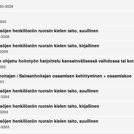
0-3028
003
söjen henkilöstön ruotsin kielen taito, suullinen
-3208
söjen henkilöstön ruotsin kielen taito, kirjallinen
3209
n ohjattu hoitotyön harjoittelu kansainvälisessä vaihdossa tai 
002
oitajan / Sairaanhoitajan osaamisen kehittyminen + osaamiskoe
001
söjen henkilöstön ruotsin kielen taito, suullinen
-3204
söjen henkilöstön ruotsin kielen taito, kirjallinen
3204
söjen henkilöstön ruotsin kielen taito, suullinen
-3203