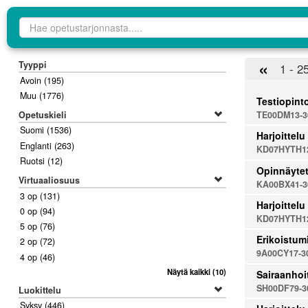
Opetustarjontahaku
«
Tyyppi
1 - 2
Avoin
(195)
Muu
(1776)
Testiopinto
Opetuskieli
TE00DM13-3
Suomi
(1536)
Harjoittelu
Englanti
(263)
KD07HYTH12
Ruotsi
(12)
Opinnäyte
Virtuaaliosuus
KA00BX41-3
3 op
(131)
Harjoittelu
0 op
(94)
KD07HYTH12
5 op
(76)
Erikoistumi
2 op
(72)
9A00CY17-3
4 op
(46)
Näytä kaikki
(10)
Sairaanhoi
SH00DF79-3
Luokittelu
Syksy
(446)