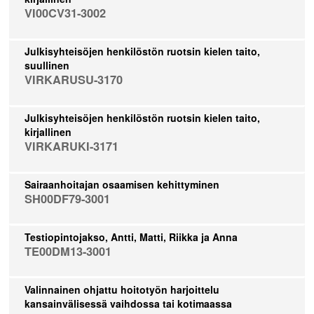
VI00CV31-3002
Julkisyhteisöjen henkilöstön ruotsin kielen taito,
suullinen
VIRKARUSU-3170
Julkisyhteisöjen henkilöstön ruotsin kielen taito,
kirjallinen
VIRKARUKI-3171
Sairaanhoitajan osaamisen kehittyminen
SH00DF79-3001
Testiopintojakso, Antti, Matti, Riikka ja Anna
TE00DM13-3001
Valinnainen ohjattu hoitotyön harjoittelu
kansainvälisessä vaihdossa tai kotimaassa