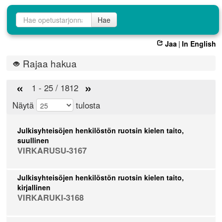
Opetustarjontahaku
Hae
Jaa
|
In English
Rajaa hakua
«
»
1 - 25 / 1812
Näytä
tulosta
Julkisyhteisöjen henkilöstön ruotsin kielen taito,
suullinen
VIRKARUSU-3167
Julkisyhteisöjen henkilöstön ruotsin kielen taito,
kirjallinen
VIRKARUKI-3168