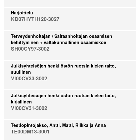
Harjoittelu
KD07HYTH120-3027
Terveydenhoitajan / Sairaanhoitajan osaamisen
kehittyminen + valtakunnallinen osaamiskoe
SH00CY97-3002
Julkisyhteisöjen henkilöstön ruotsin kielen taito,
suullinen
VI00CV33-3002
Julkisyhteisöjen henkilöstön ruotsin kielen taito,
kirjallinen
VI00CV31-3002
Testiopintojakso, Antti, Matti, Riikka ja Anna
TE00DM13-3001