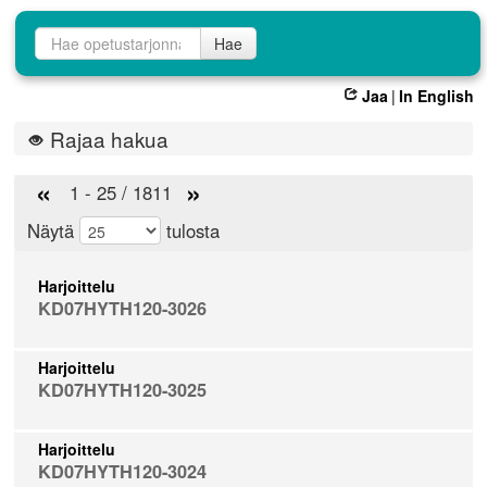
Opetustarjontahaku
Hae
Jaa
|
In English
Rajaa hakua
«
»
1 - 25 / 1811
Näytä
tulosta
Harjoittelu
KD07HYTH120-3026
Harjoittelu
KD07HYTH120-3025
Harjoittelu
KD07HYTH120-3024