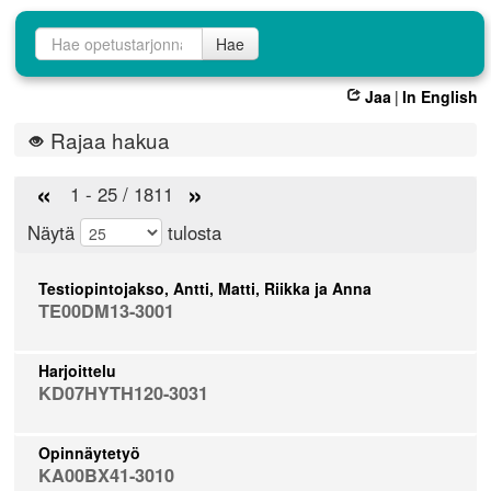
Opetustarjontahaku
Hae
Jaa
|
In English
Rajaa hakua
«
»
1 - 25 / 1811
Näytä
tulosta
Testiopintojakso, Antti, Matti, Riikka ja Anna
TE00DM13-3001
Harjoittelu
KD07HYTH120-3031
Opinnäytetyö
KA00BX41-3010