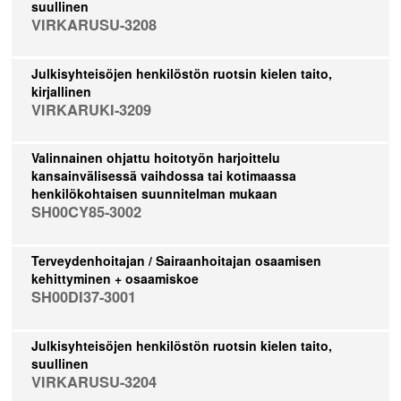
suullinen
VIRKARUSU-3208
Julkisyhteisöjen henkilöstön ruotsin kielen taito,
kirjallinen
VIRKARUKI-3209
Valinnainen ohjattu hoitotyön harjoittelu
kansainvälisessä vaihdossa tai kotimaassa
henkilökohtaisen suunnitelman mukaan
SH00CY85-3002
Terveydenhoitajan / Sairaanhoitajan osaamisen
kehittyminen + osaamiskoe
SH00DI37-3001
Julkisyhteisöjen henkilöstön ruotsin kielen taito,
suullinen
VIRKARUSU-3204