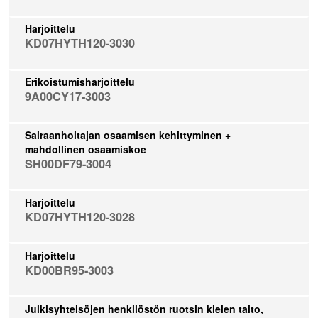
Harjoittelu
KD07HYTH120-3030
Erikoistumisharjoittelu
9A00CY17-3003
Sairaanhoitajan osaamisen kehittyminen +
mahdollinen osaamiskoe
SH00DF79-3004
Harjoittelu
KD07HYTH120-3028
Harjoittelu
KD00BR95-3003
Julkisyhteisöjen henkilöstön ruotsin kielen taito,