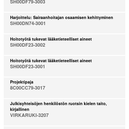
SH00DF79-3003
Harjoittelu: Sairaanhoitajan osaamisen kehittyminen
SH00DN74-3001
Hoitotyötä tukevat lääketieteelliset aineet
SH00DF23-3002
Hoitotyötä tukevat lääketieteelliset aineet
SH00DF23-3001
Projektipaja
8C00CC79-3017
Julkisyhteisöjen henkilöstön ruotsin kielen taito,
kirjallinen
VIRKARUKI-3207