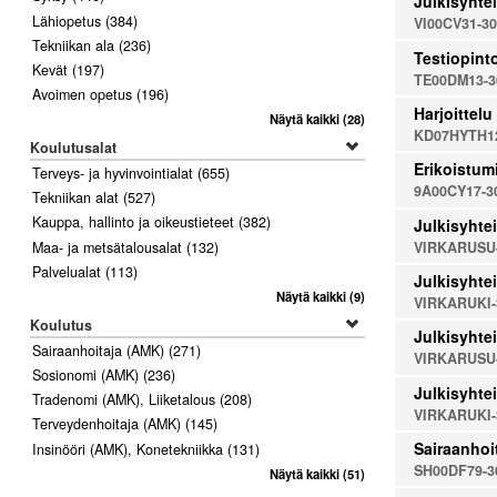
Julkisyhtei
Lähiopetus
(384)
VI00CV31-3
Tekniikan ala
(236)
Testiopinto
Kevät
(197)
TE00DM13-3
Avoimen opetus
(196)
Harjoittelu
Näytä kaikki
(28)
KD07HYTH12
Koulutusalat
Erikoistumi
Terveys- ja hyvinvointialat
(655)
9A00CY17-3
Tekniikan alat
(527)
Kauppa, hallinto ja oikeustieteet
(382)
Julkisyhtei
VIRKARUSU
Maa- ja metsätalousalat
(132)
Palvelualat
(113)
Julkisyhtei
Näytä kaikki
(9)
VIRKARUKI-
Koulutus
Julkisyhtei
Sairaanhoitaja (AMK)
(271)
VIRKARUSU
Sosionomi (AMK)
(236)
Julkisyhtei
Tradenomi (AMK), Liiketalous
(208)
VIRKARUKI-
Terveydenhoitaja (AMK)
(145)
Sairaanhoi
Insinööri (AMK), Konetekniikka
(131)
SH00DF79-3
Näytä kaikki
(51)