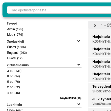
Opetustarjontahaku
«
Tyyppi
1 - 2
Avoin
(195)
Muu
(1776)
Harjoittelu
Opetuskieli
KD07HYTH12
Suomi
(1536)
Harjoittelu
Englanti
(263)
KD07HYTH12
Ruotsi
(12)
Harjoittelu
Virtuaaliosuus
KD07HYTH12
3 op
(131)
Harjoittelu
0 op
(94)
KD07HYTH12
5 op
(76)
Terveydenh
2 op
(72)
SH00CY97-3
4 op
(46)
Näytä kaikki
(10)
Julkisyhtei
VI00CV33-3
Luokittelu
Syksy
(446)