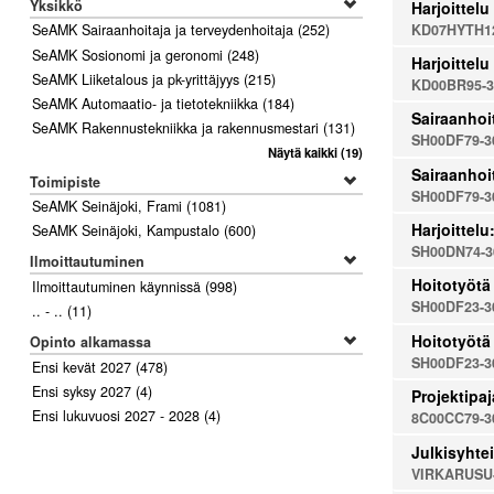
Yksikkö
Harjoittelu
KD07HYTH12
SeAMK Sairaanhoitaja ja terveydenhoitaja
(252)
SeAMK Sosionomi ja geronomi
(248)
Harjoittelu
SeAMK Liiketalous ja pk-yrittäjyys
(215)
KD00BR95-3
SeAMK Automaatio- ja tietotekniikka
(184)
Sairaanhoi
SeAMK Rakennustekniikka ja rakennusmestari
(131)
SH00DF79-3
Näytä kaikki
(19)
Sairaanhoi
Toimipiste
SH00DF79-3
SeAMK Seinäjoki, Frami
(1081)
Harjoittel
SeAMK Seinäjoki, Kampustalo
(600)
SH00DN74-3
Ilmoittautuminen
Hoitotyötä 
Ilmoittautuminen käynnissä
(998)
SH00DF23-3
.. - ..
(11)
Hoitotyötä 
Opinto alkamassa
SH00DF23-3
Ensi kevät 2027
(478)
Ensi syksy 2027
(4)
Projektipaj
Ensi lukuvuosi 2027 - 2028
(4)
8C00CC79-3
Julkisyhtei
VIRKARUSU