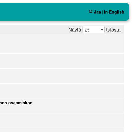
Jaa
|
In English
Näytä
tulosta
linen osaamiskoe