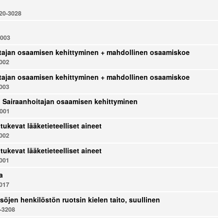
0-3028
003
tajan osaamisen kehittyminen + mahdollinen osaamiskoe
002
tajan osaamisen kehittyminen + mahdollinen osaamiskoe
003
u: Sairaanhoitajan osaamisen kehittyminen
001
tukevat lääketieteelliset aineet
002
tukevat lääketieteelliset aineet
001
a
017
söjen henkilöstön ruotsin kielen taito, suullinen
-3208