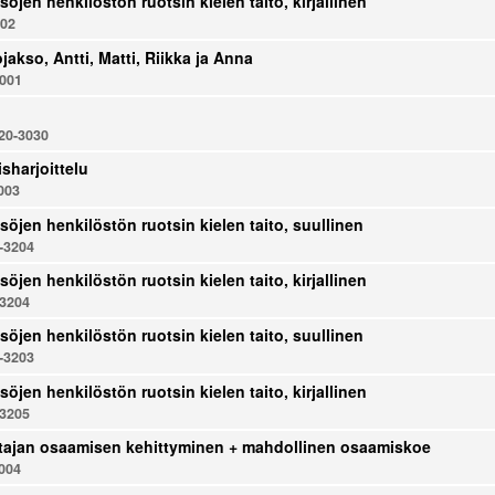
söjen henkilöstön ruotsin kielen taito, kirjallinen
002
jakso, Antti, Matti, Riikka ja Anna
001
0-3030
sharjoittelu
003
söjen henkilöstön ruotsin kielen taito, suullinen
-3204
söjen henkilöstön ruotsin kielen taito, kirjallinen
3204
söjen henkilöstön ruotsin kielen taito, suullinen
-3203
söjen henkilöstön ruotsin kielen taito, kirjallinen
3205
tajan osaamisen kehittyminen + mahdollinen osaamiskoe
004