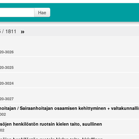
Hae
»
5 / 1811
0-3026
0-3025
0-3024
0-3027
oitajan / Sairaanhoitajan osaamisen kehittyminen + valtakunnal
002
söjen henkilöstön ruotsin kielen taito, suullinen
002