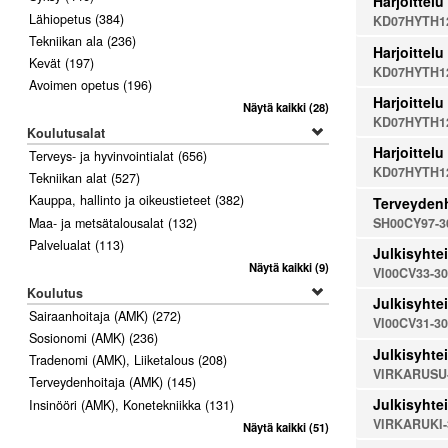
Harjoittelu
Lähiopetus
(384)
KD07HYTH12
Tekniikan ala
(236)
Harjoittelu
Kevät
(197)
KD07HYTH12
Avoimen opetus
(196)
Harjoittelu
Näytä kaikki
(28)
KD07HYTH12
Koulutusalat
Harjoittelu
Terveys- ja hyvinvointialat
(656)
KD07HYTH12
Tekniikan alat
(527)
Kauppa, hallinto ja oikeustieteet
(382)
Terveydenh
SH00CY97-3
Maa- ja metsätalousalat
(132)
Palvelualat
(113)
Julkisyhtei
Näytä kaikki
(9)
VI00CV33-3
Koulutus
Julkisyhtei
Sairaanhoitaja (AMK)
(272)
VI00CV31-3
Sosionomi (AMK)
(236)
Julkisyhtei
Tradenomi (AMK), Liiketalous
(208)
VIRKARUSU
Terveydenhoitaja (AMK)
(145)
Julkisyhtei
Insinööri (AMK), Konetekniikka
(131)
VIRKARUKI-
Näytä kaikki
(51)