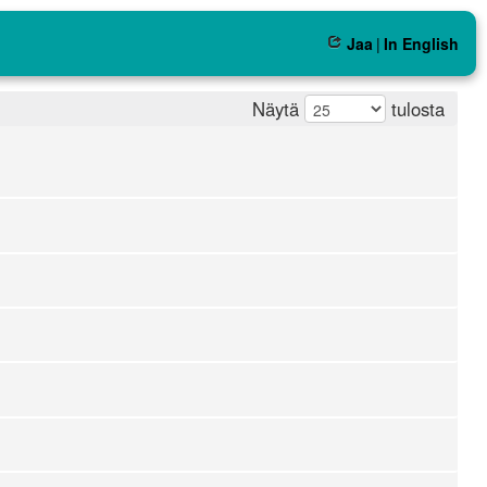
Jaa
|
In English
Näytä
tulosta