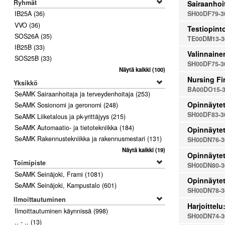
Ryhmät
Sairaanhoi
SH00DF79-3
IB25A
(36)
VVO
(36)
Testiopinto
SOS26A
(35)
TE00DM13-3
IB25B
(33)
Valinnaine
SOS25B
(33)
SH00DF75-3
Näytä kaikki
(100)
Nursing Fi
Yksikkö
BA00DO15-3
SeAMK Sairaanhoitaja ja terveydenhoitaja
(253)
Opinnäytet
SeAMK Sosionomi ja geronomi
(248)
SH00DF83-3
SeAMK Liiketalous ja pk-yrittäjyys
(215)
SeAMK Automaatio- ja tietotekniikka
(184)
Opinnäyte
SeAMK Rakennustekniikka ja rakennusmestari
(131)
SH00DN76-3
Näytä kaikki
(19)
Opinnäytet
Toimipiste
SH00DN80-3
SeAMK Seinäjoki, Frami
(1081)
Opinnäytet
SeAMK Seinäjoki, Kampustalo
(601)
SH00DN78-3
Ilmoittautuminen
Harjoittel
Ilmoittautuminen käynnissä
(998)
SH00DN74-3
.. - ..
(13)