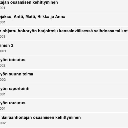
tajan osaamisen kehittyminen
001
jakso, Antti, Matti, Riikka ja Anna
001
n ohjattu hoitotyön harjoittelu kansainvälisessä vaihdossa tai 
003
nnish 2
001
yön toteutus
002
työn suunnitelma
002
yön raportointi
001
yön toteutus
001
u: Sairaanhoitajan osaamisen kehittyminen
002