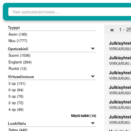
Opetustarjontahaku
«
Tyyppi
1 - 2
Avoin
(195)
Muu
(1777)
Julkisyhtei
Opetuskieli
VIRKARUSU
Suomi
(1536)
Julkisyhtei
Englanti
(264)
VIRKARUKI-
Ruotsi
(12)
Julkisyhtei
Virtuaaliosuus
VIRKARUKI-
3 op
(131)
Julkisyhtei
0 op
(94)
VIRKARUSU
5 op
(76)
Julkisyhtei
2 op
(72)
VIRKARUSU
4 op
(46)
Näytä kaikki
(10)
Julkisyhtei
VIRKARUKI-
Luokittelu
Syksy
(446)