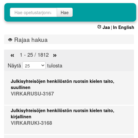
Opetustarjontahaku
Hae
Jaa
|
In English
Rajaa hakua
«
»
1 - 25 / 1812
Näytä
tulosta
Julkisyhteisöjen henkilöstön ruotsin kielen taito,
suullinen
VIRKARUSU-3167
Julkisyhteisöjen henkilöstön ruotsin kielen taito,
kirjallinen
VIRKARUKI-3168