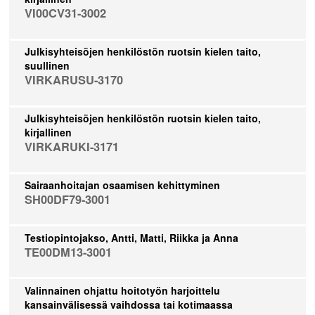
VI00CV31-3002
Julkisyhteisöjen henkilöstön ruotsin kielen taito,
suullinen
VIRKARUSU-3170
Julkisyhteisöjen henkilöstön ruotsin kielen taito,
kirjallinen
VIRKARUKI-3171
Sairaanhoitajan osaamisen kehittyminen
SH00DF79-3001
Testiopintojakso, Antti, Matti, Riikka ja Anna
TE00DM13-3001
Valinnainen ohjattu hoitotyön harjoittelu
kansainvälisessä vaihdossa tai kotimaassa