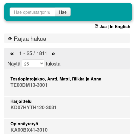
Opetustarjontahaku
Hae
Jaa
|
In English
Rajaa hakua
«
»
1 - 25 / 1811
Näytä
tulosta
Testiopintojakso, Antti, Matti, Riikka ja Anna
TE00DM13-3001
Harjoittelu
KD07HYTH120-3031
Opinnäytetyö
KA00BX41-3010