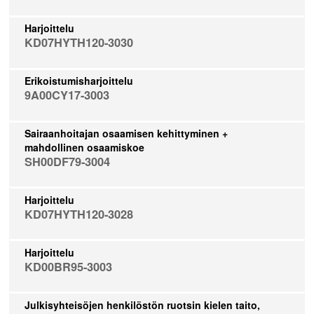
Harjoittelu
KD07HYTH120-3030
Erikoistumisharjoittelu
9A00CY17-3003
Sairaanhoitajan osaamisen kehittyminen +
mahdollinen osaamiskoe
SH00DF79-3004
Harjoittelu
KD07HYTH120-3028
Harjoittelu
KD00BR95-3003
Julkisyhteisöjen henkilöstön ruotsin kielen taito,