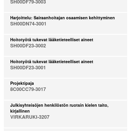
SH00DF79-3003
Harjoittelu: Sairaanhoitajan osaamisen kehittyminen
SH00DN74-3001
Hoitotyötä tukevat lääketieteelliset aineet
SH00DF23-3002
Hoitotyötä tukevat lääketieteelliset aineet
SH00DF23-3001
Projektipaja
8C00CC79-3017
Julkisyhteisöjen henkilöstön ruotsin kielen taito,
kirjallinen
VIRKARUKI-3207