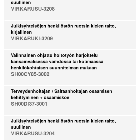
suullinen
VIRKARUSU-3208
Julkisyhteisöjen henkilöstön ruotsin kielen taito,
kirjallinen
VIRKARUKI-3209
Valinnainen ohjattu hoitotyön harjoittelu
kansainvälisessä vaihdossa tai kotimaassa
henkilökohtaisen suunnitelman mukaan
SH00CY85-3002
Terveydenhoitajan / Sairaanhoitajan osaamisen
kehittyminen + osaamiskoe
SH00DI37-3001
Julkisyhteisöjen henkilöstön ruotsin kielen taito,
suullinen
VIRKARUSU-3204