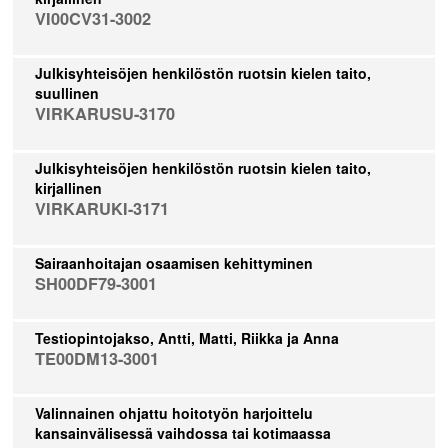
VI00CV31-3002
Julkisyhteisöjen henkilöstön ruotsin kielen taito,
suullinen
VIRKARUSU-3170
Julkisyhteisöjen henkilöstön ruotsin kielen taito,
kirjallinen
VIRKARUKI-3171
Sairaanhoitajan osaamisen kehittyminen
SH00DF79-3001
Testiopintojakso, Antti, Matti, Riikka ja Anna
TE00DM13-3001
Valinnainen ohjattu hoitotyön harjoittelu
kansainvälisessä vaihdossa tai kotimaassa