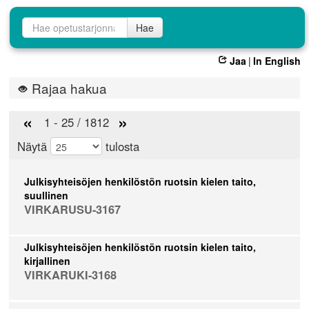
Opetustarjontahaku
Hae
Jaa
|
In English
Rajaa hakua
«
»
1 - 25 / 1812
Näytä
tulosta
Julkisyhteisöjen henkilöstön ruotsin kielen taito,
suullinen
VIRKARUSU-3167
Julkisyhteisöjen henkilöstön ruotsin kielen taito,
kirjallinen
VIRKARUKI-3168