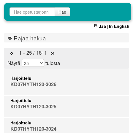
Opetustarjontahaku
Hae
Jaa
|
In English
Rajaa hakua
«
»
1 - 25 / 1811
Näytä
tulosta
Harjoittelu
KD07HYTH120-3026
Harjoittelu
KD07HYTH120-3025
Harjoittelu
KD07HYTH120-3024