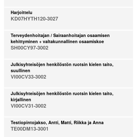
Harjoittelu
KD07HYTH120-3027
Terveydenhoitajan / Sairaanhoitajan osaamisen
kehittyminen + valtakunnallinen osaamiskoe
SH00CY97-3002
Julkisyhteisöjen henkilöstön ruotsin kielen taito,
suullinen
VI00CV33-3002
Julkisyhteisöjen henkilöstön ruotsin kielen taito,
kirjallinen
VI00CV31-3002
Testiopintojakso, Antti, Matti, Riikka ja Anna
TE00DM13-3001