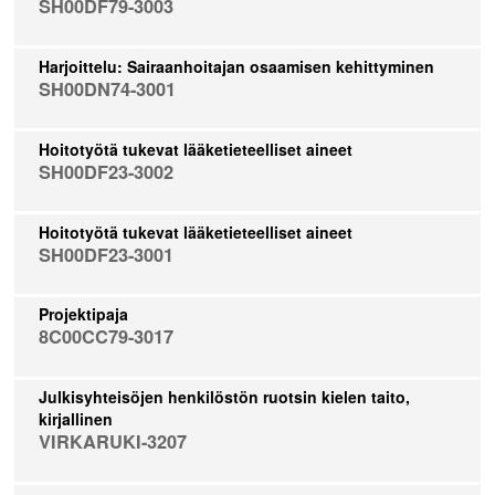
SH00DF79-3003
Harjoittelu: Sairaanhoitajan osaamisen kehittyminen
SH00DN74-3001
Hoitotyötä tukevat lääketieteelliset aineet
SH00DF23-3002
Hoitotyötä tukevat lääketieteelliset aineet
SH00DF23-3001
Projektipaja
8C00CC79-3017
Julkisyhteisöjen henkilöstön ruotsin kielen taito,
kirjallinen
VIRKARUKI-3207