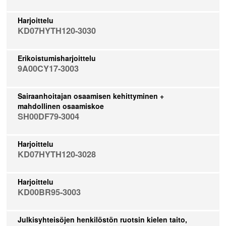
Harjoittelu
KD07HYTH120-3030
Erikoistumisharjoittelu
9A00CY17-3003
Sairaanhoitajan osaamisen kehittyminen +
mahdollinen osaamiskoe
SH00DF79-3004
Harjoittelu
KD07HYTH120-3028
Harjoittelu
KD00BR95-3003
Julkisyhteisöjen henkilöstön ruotsin kielen taito,