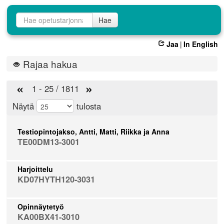
Opetustarjontahaku
Hae
Jaa
|
In English
Rajaa hakua
«
»
1 - 25 / 1811
Näytä
tulosta
Testiopintojakso, Antti, Matti, Riikka ja Anna
TE00DM13-3001
Harjoittelu
KD07HYTH120-3031
Opinnäytetyö
KA00BX41-3010