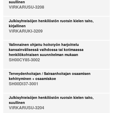
suullinen
VIRKARUSU-3208
Julkisyhteisöjen henkilöstön ruotsin kielen taito,
kirjallinen
VIRKARUKI-3209
Valinnainen ohjattu hoitotyön harjoittelu
kansainvälisessä vaihdossa tai kotimaassa
henkilökohtaisen suunnitelman mukaan
SH00CY85-3002
Terveydenhoitajan / Sairaanhoitajan osaamisen
kehittyminen + osaamiskoe
SH00DI37-3001
Julkisyhteisöjen henkilöstön ruotsin kielen taito,
suullinen
VIRKARUSU-3204