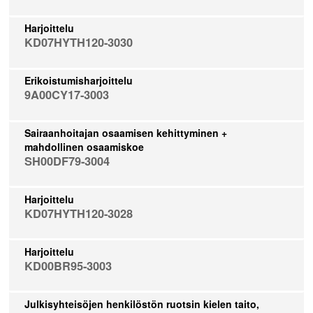
Harjoittelu
KD07HYTH120-3030
Erikoistumisharjoittelu
9A00CY17-3003
Sairaanhoitajan osaamisen kehittyminen +
mahdollinen osaamiskoe
SH00DF79-3004
Harjoittelu
KD07HYTH120-3028
Harjoittelu
KD00BR95-3003
Julkisyhteisöjen henkilöstön ruotsin kielen taito,