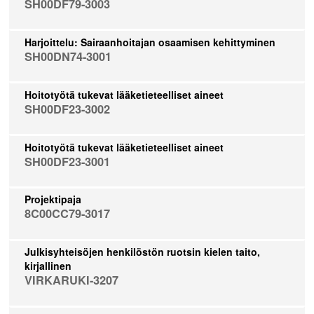
SH00DF79-3003
Harjoittelu: Sairaanhoitajan osaamisen kehittyminen
SH00DN74-3001
Hoitotyötä tukevat lääketieteelliset aineet
SH00DF23-3002
Hoitotyötä tukevat lääketieteelliset aineet
SH00DF23-3001
Projektipaja
8C00CC79-3017
Julkisyhteisöjen henkilöstön ruotsin kielen taito,
kirjallinen
VIRKARUKI-3207