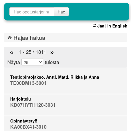
Opetustarjontahaku
Hae
Jaa
|
In English
Rajaa hakua
«
»
1 - 25 / 1811
Näytä
tulosta
Testiopintojakso, Antti, Matti, Riikka ja Anna
TE00DM13-3001
Harjoittelu
KD07HYTH120-3031
Opinnäytetyö
KA00BX41-3010