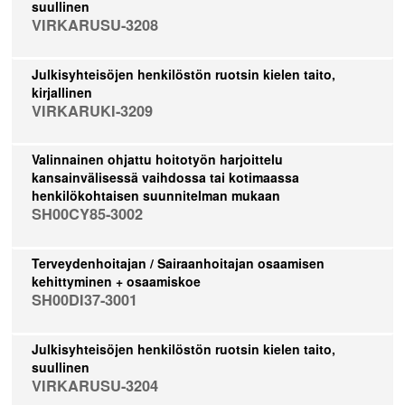
suullinen
VIRKARUSU-3208
Julkisyhteisöjen henkilöstön ruotsin kielen taito,
kirjallinen
VIRKARUKI-3209
Valinnainen ohjattu hoitotyön harjoittelu
kansainvälisessä vaihdossa tai kotimaassa
henkilökohtaisen suunnitelman mukaan
SH00CY85-3002
Terveydenhoitajan / Sairaanhoitajan osaamisen
kehittyminen + osaamiskoe
SH00DI37-3001
Julkisyhteisöjen henkilöstön ruotsin kielen taito,
suullinen
VIRKARUSU-3204