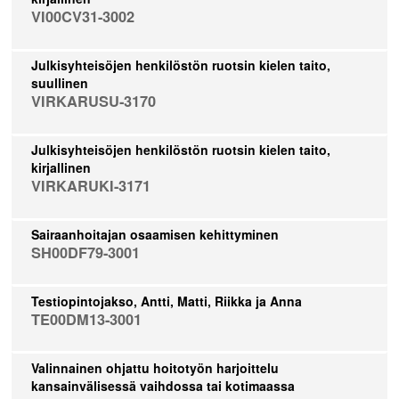
VI00CV31-3002
Julkisyhteisöjen henkilöstön ruotsin kielen taito,
suullinen
VIRKARUSU-3170
Julkisyhteisöjen henkilöstön ruotsin kielen taito,
kirjallinen
VIRKARUKI-3171
Sairaanhoitajan osaamisen kehittyminen
SH00DF79-3001
Testiopintojakso, Antti, Matti, Riikka ja Anna
TE00DM13-3001
Valinnainen ohjattu hoitotyön harjoittelu
kansainvälisessä vaihdossa tai kotimaassa