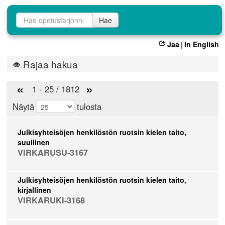
Opetustarjontahaku
Hae
Jaa
|
In English
Rajaa hakua
«
»
1 - 25 / 1812
Näytä
tulosta
Julkisyhteisöjen henkilöstön ruotsin kielen taito,
suullinen
VIRKARUSU-3167
Julkisyhteisöjen henkilöstön ruotsin kielen taito,
kirjallinen
VIRKARUKI-3168