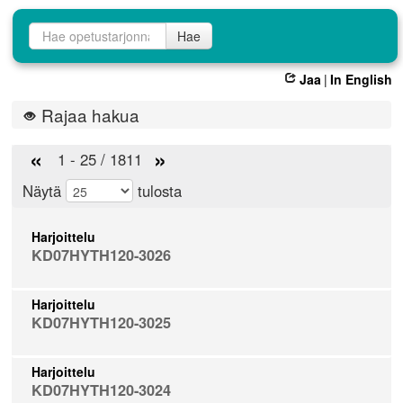
Opetustarjontahaku
Hae
Jaa
|
In English
Rajaa hakua
«
»
1 - 25 / 1811
Näytä
tulosta
Harjoittelu
KD07HYTH120-3026
Harjoittelu
KD07HYTH120-3025
Harjoittelu
KD07HYTH120-3024