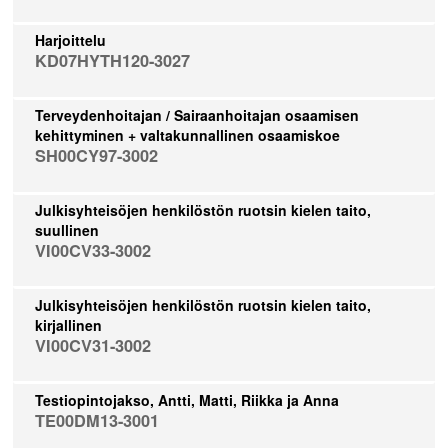
Harjoittelu
KD07HYTH120-3027
Terveydenhoitajan / Sairaanhoitajan osaamisen
kehittyminen + valtakunnallinen osaamiskoe
SH00CY97-3002
Julkisyhteisöjen henkilöstön ruotsin kielen taito,
suullinen
VI00CV33-3002
Julkisyhteisöjen henkilöstön ruotsin kielen taito,
kirjallinen
VI00CV31-3002
Testiopintojakso, Antti, Matti, Riikka ja Anna
TE00DM13-3001