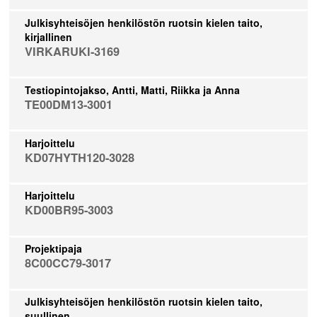
Julkisyhteisöjen henkilöstön ruotsin kielen taito,
kirjallinen
VIRKARUKI-3169
Testiopintojakso, Antti, Matti, Riikka ja Anna
TE00DM13-3001
Harjoittelu
KD07HYTH120-3028
Harjoittelu
KD00BR95-3003
Projektipaja
8C00CC79-3017
Julkisyhteisöjen henkilöstön ruotsin kielen taito,
suullinen