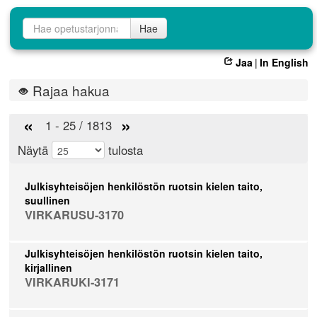
Opetustarjontahaku
Hae
Jaa
|
In English
Rajaa hakua
«
»
1 - 25 / 1813
Näytä
tulosta
Julkisyhteisöjen henkilöstön ruotsin kielen taito,
suullinen
VIRKARUSU-3170
Julkisyhteisöjen henkilöstön ruotsin kielen taito,
kirjallinen
VIRKARUKI-3171