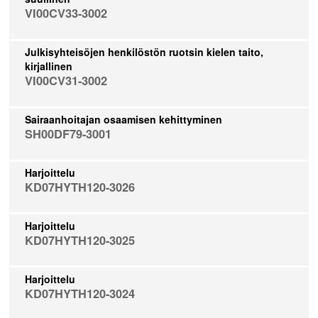
VI00CV33-3002
Julkisyhteisöjen henkilöstön ruotsin kielen taito,
kirjallinen
VI00CV31-3002
Sairaanhoitajan osaamisen kehittyminen
SH00DF79-3001
Harjoittelu
KD07HYTH120-3026
Harjoittelu
KD07HYTH120-3025
Harjoittelu
KD07HYTH120-3024