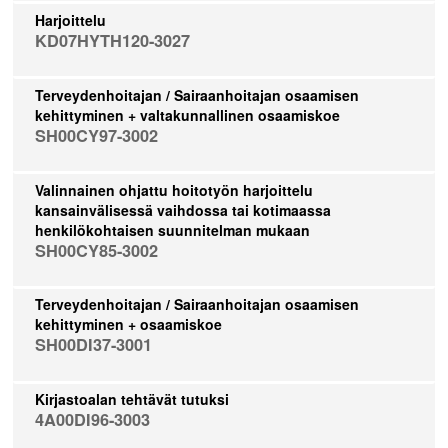
Harjoittelu
KD07HYTH120-3027
Terveydenhoitajan / Sairaanhoitajan osaamisen
kehittyminen + valtakunnallinen osaamiskoe
SH00CY97-3002
Valinnainen ohjattu hoitotyön harjoittelu
kansainvälisessä vaihdossa tai kotimaassa
henkilökohtaisen suunnitelman mukaan
SH00CY85-3002
Terveydenhoitajan / Sairaanhoitajan osaamisen
kehittyminen + osaamiskoe
SH00DI37-3001
Kirjastoalan tehtävät tutuksi
4A00DI96-3003